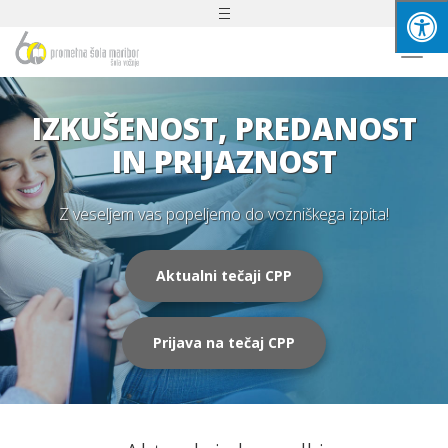
Toggle
navigation
Togg
navi
IZKUŠENOST, PREDANOST
IN PRIJAZNOST
Z veseljem vas popeljemo do vozniškega izpita!
Aktualni tečaji CPP
Prijava na tečaj CPP