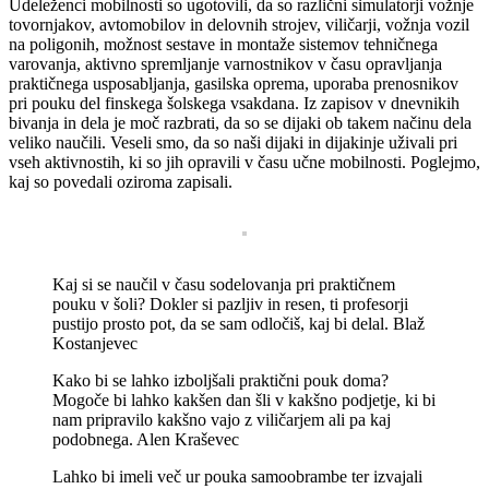
Udeleženci mobilnosti so ugotovili, da so različni simulatorji vožnje
tovornjakov, avtomobilov in delovnih strojev, viličarji, vožnja vozil
na poligonih, možnost sestave in montaže sistemov tehničnega
varovanja, aktivno spremljanje varnostnikov v času opravljanja
praktičnega usposabljanja, gasilska oprema, uporaba prenosnikov
pri pouku del finskega šolskega vsakdana. Iz zapisov v dnevnikih
bivanja in dela je moč razbrati, da so se dijaki ob takem načinu dela
veliko naučili. Veseli smo, da so naši dijaki in dijakinje uživali pri
vseh aktivnostih, ki so jih opravili v času učne mobilnosti. Poglejmo,
kaj so povedali oziroma zapisali.
Kaj si se naučil v času sodelovanja pri praktičnem
pouku v šoli? Dokler si pazljiv in resen, ti profesorji
pustijo prosto pot, da se sam odločiš, kaj bi delal. Blaž
Kostanjevec
Kako bi se lahko izboljšali praktični pouk doma?
Mogoče bi lahko kakšen dan šli v kakšno podjetje, ki bi
nam pripravilo kakšno vajo z viličarjem ali pa kaj
podobnega. Alen Kraševec
Lahko bi imeli več ur pouka samoobrambe ter izvajali