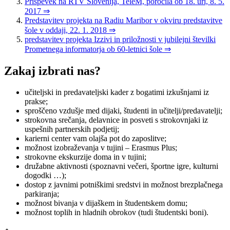
Prispevek na RTV Slovenija, TeleM, poročila ob 18. uri, 8. 5.
2017 ⇒
Predstavitev projekta na Radiu Maribor v okviru predstavitve
šole v oddaji, 22. 1. 2018 ⇒
predstavitev projekta Izzivi in priložnosti v jubilejni številki
Prometnega informatorja ob 60-letnici šole ⇒
Zakaj izbrati nas?
učiteljski in predavateljski kader z bogatimi izkušnjami iz
prakse;
sproščeno vzdušje med dijaki, študenti in učitelji/predavatelji;
strokovna srečanja, delavnice in posveti s strokovnjaki iz
uspešnih partnerskih podjetij;
karierni center vam olajša pot do zaposlitve;
možnost izobraževanja v tujini – Erasmus Plus;
strokovne ekskurzije doma in v tujini;
družabne aktivnosti (spoznavni večeri, športne igre, kulturni
dogodki …);
dostop z javnimi potniškimi sredstvi in možnost brezplačnega
parkiranja;
možnost bivanja v dijaškem in študentskem domu;
možnost toplih in hladnih obrokov (tudi študentski boni).