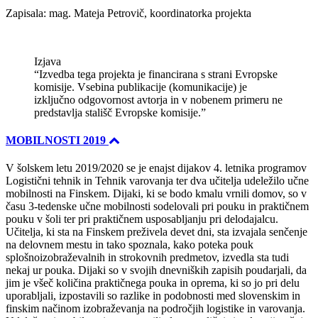
Zapisala: mag. Mateja Petrovič, koordinatorka projekta
Izjava
“Izvedba tega projekta je financirana s strani Evropske
komisije. Vsebina publikacije (komunikacije) je
izključno odgovornost avtorja in v nobenem primeru ne
predstavlja stališč Evropske komisije.”
MOBILNOSTI 2019
V šolskem letu 2019/2020 se je enajst dijakov 4. letnika programov
Logistični tehnik in Tehnik varovanja ter dva učitelja udeležilo učne
mobilnosti na Finskem. Dijaki, ki se bodo kmalu vrnili domov, so v
času 3-tedenske učne mobilnosti sodelovali pri pouku in praktičnem
pouku v šoli ter pri praktičnem usposabljanju pri delodajalcu.
Učitelja, ki sta na Finskem preživela devet dni, sta izvajala senčenje
na delovnem mestu in tako spoznala, kako poteka pouk
splošnoizobraževalnih in strokovnih predmetov, izvedla sta tudi
nekaj ur pouka. Dijaki so v svojih dnevniških zapisih poudarjali, da
jim je všeč količina praktičnega pouka in oprema, ki so jo pri delu
uporabljali, izpostavili so razlike in podobnosti med slovenskim in
finskim načinom izobraževanja na področjih logistike in varovanja.