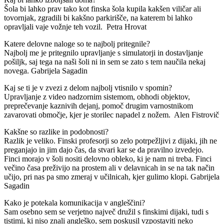
Šola bi lahko prav tako kot finska šola kupila kakšen viličar ali
tovornjak, zgradili bi kakšno parkirišče, na katerem bi lahko
opravljali vaje vožnje teh vozil. Petra Hrovat
Katere delovne naloge so te najbolj pritegnile?
Najbolj me je pritegnilo upravljanje s simulatorji in dostavljanje
pošiljk, saj tega na naši šoli ni in sem se zato s tem naučila nekaj
novega. Gabrijela Sagadin
Kaj se ti je v zvezi z delom najbolj vtisnilo v spomin?
Upravljanje z video nadzornim sistemom, obhodi objektov,
preprečevanje kaznivih dejanj, pomoč drugim varnostnikom
zavarovati območje, kjer je storilec napadel z nožem. Alen Fistrovič
Kakšne so razlike in podobnosti?
Razlik je veliko. Finski profesorji so zelo potrpežljivi z dijaki, jih ne
preganjajo in jim dajo čas, da stvari kar se da pravilno izvedejo.
Finci morajo v šoli nositi delovno obleko, ki je nam ni treba. Finci
večino časa preživijo na prostem ali v delavnicah in se na tak način
učijo, pri nas pa smo zmeraj v učilnicah, kjer gulimo klopi. Gabrijela
Sagadin
Kako je potekala komunikacija v angleščini?
Sam osebno sem se verjetno največ družil s finskimi dijaki, tudi s
tistimi, ki niso znali angleško, sem poskusil vzpostaviti neko