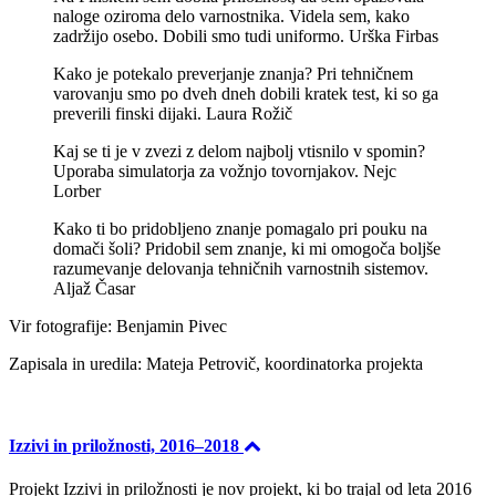
naloge oziroma delo varnostnika. Videla sem, kako
zadržijo osebo. Dobili smo tudi uniformo. Urška Firbas
Kako je potekalo preverjanje znanja? Pri tehničnem
varovanju smo po dveh dneh dobili kratek test, ki so ga
preverili finski dijaki. Laura Rožič
Kaj se ti je v zvezi z delom najbolj vtisnilo v spomin?
Uporaba simulatorja za vožnjo tovornjakov. Nejc
Lorber
Kako ti bo pridobljeno znanje pomagalo pri pouku na
domači šoli? Pridobil sem znanje, ki mi omogoča boljše
razumevanje delovanja tehničnih varnostnih sistemov.
Aljaž Časar
Vir fotografije: Benjamin Pivec
Zapisala in uredila: Mateja Petrovič, koordinatorka projekta
Izzivi in priložnosti, 2016–2018
Projekt Izzivi in priložnosti je nov projekt, ki bo trajal od leta 2016