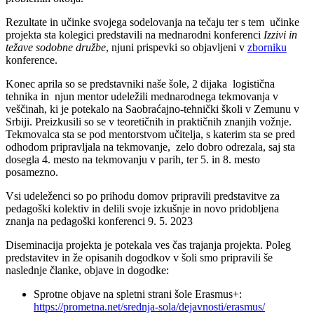
Rezultate in učinke svojega sodelovanja na tečaju ter s tem učinke
projekta sta kolegici predstavili na mednarodni konferenci
Izzivi in
težave sodobne družbe
, njuni prispevki so objavljeni v
zborniku
konference.
Konec aprila so se predstavniki naše šole, 2 dijaka logistična
tehnika in njun mentor udeležili mednarodnega tekmovanja v
veščinah, ki je potekalo na Saobraćajno-tehnički školi v Zemunu v
Srbiji. Preizkusili so se v teoretičnih in praktičnih znanjih vožnje.
Tekmovalca sta se pod mentorstvom učitelja, s katerim sta se pred
odhodom pripravljala na tekmovanje, zelo dobro odrezala, saj sta
dosegla 4. mesto na tekmovanju v parih, ter 5. in 8. mesto
posamezno.
Vsi udeleženci so po prihodu domov pripravili predstavitve za
pedagoški kolektiv in delili svoje izkušnje in novo pridobljena
znanja na pedagoški konferenci 9. 5. 2023
Diseminacija projekta je potekala ves čas trajanja projekta. Poleg
predstavitev in že opisanih dogodkov v šoli smo pripravili še
naslednje članke, objave in dogodke:
Sprotne objave na spletni strani šole Erasmus+:
https://prometna.net/srednja-sola/dejavnosti/erasmus/