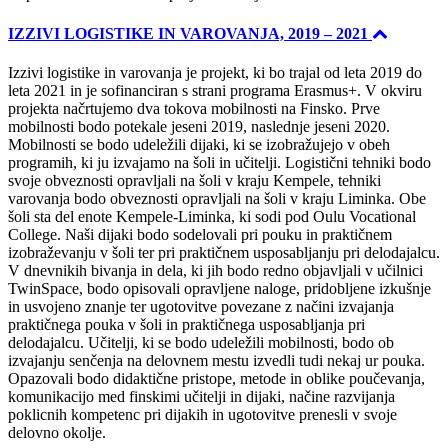
IZZIVI LOGISTIKE IN VAROVANJA, 2019 – 2021
Izzivi logistike in varovanja je projekt, ki bo trajal od leta 2019 do
leta 2021 in je sofinanciran s strani programa Erasmus+. V okviru
projekta načrtujemo dva tokova mobilnosti na Finsko. Prve
mobilnosti bodo potekale jeseni 2019, naslednje jeseni 2020.
Mobilnosti se bodo udeležili dijaki, ki se izobražujejo v obeh
programih, ki ju izvajamo na šoli in učitelji. Logistični tehniki bodo
svoje obveznosti opravljali na šoli v kraju Kempele, tehniki
varovanja bodo obveznosti opravljali na šoli v kraju Liminka. Obe
šoli sta del enote Kempele-Liminka, ki sodi pod Oulu Vocational
College. Naši dijaki bodo sodelovali pri pouku in praktičnem
izobraževanju v šoli ter pri praktičnem usposabljanju pri delodajalcu.
V dnevnikih bivanja in dela, ki jih bodo redno objavljali v učilnici
TwinSpace, bodo opisovali opravljene naloge, pridobljene izkušnje
in usvojeno znanje ter ugotovitve povezane z načini izvajanja
praktičnega pouka v šoli in praktičnega usposabljanja pri
delodajalcu. Učitelji, ki se bodo udeležili mobilnosti, bodo ob
izvajanju senčenja na delovnem mestu izvedli tudi nekaj ur pouka.
Opazovali bodo didaktične pristope, metode in oblike poučevanja,
komunikacijo med finskimi učitelji in dijaki, načine razvijanja
poklicnih kompetenc pri dijakih in ugotovitve prenesli v svoje
delovno okolje.