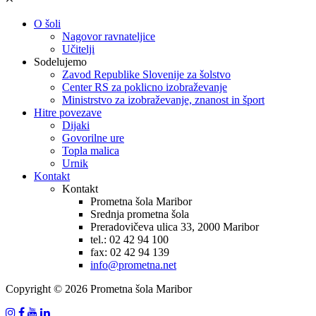
O šoli
Nagovor ravnateljice
Učitelji
Sodelujemo
Zavod Republike Slovenije za šolstvo
Center RS za poklicno izobraževanje
Ministrstvo za izobraževanje, znanost in šport
Hitre povezave
Dijaki
Govorilne ure
Topla malica
Urnik
Kontakt
Kontakt
Prometna šola Maribor
Srednja prometna šola
Preradovičeva ulica 33, 2000 Maribor
tel.: 02 42 94 100
fax: 02 42 94 139
info@prometna.net
Copyright © 2026 Prometna šola Maribor