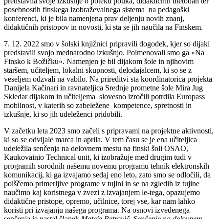
predstavila svoje izkušnje o poteku pouka, didaktičnih metodah ter
posebnostih finskega izobraževalnega sistema na pedagoški
konferenci, ki je bila namenjena prav deljenju novih znanj,
didaktičnih pristopov in novosti, ki sta se jih naučila na Finskem.
7. 12. 2022 smo v šolski knjižnici pripravili dogodek, kjer so dijaki
predstavili svojo mednarodno izkušnjo. Poimenovali smo ga »Na
Finsko k Božičku«. Namenjen je bil dijakom šole in njihovim
staršem, učiteljem, lokalni skupnosti, delodajalcem, ki so se z
veseljem odzvali na vabilo. Na prireditvi sta koordinatorica projekta
Danijela Kačinari in ravnateljica Srednje prometne šole Mira Jug
Skledar dijakom in učiteljema slovesno izročili potrdila Europass
mobilnost, v katerih so zabeležene kompetence, spretnosti in
izkušnje, ki so jih udeleženci pridobili.
V začetku leta 2023 smo začeli s pripravami na projektne aktivnosti,
ki so se odvijale marca in aprila. V tem času se je ena učiteljica
udeležila senčenja na delovnem mestu na finski šoli OSAO,
Kaukovainio Technical unit, ki izobražuje med drugim tudi v
programih sorodnih našemu novemu programu tehnik elektronskih
komunikacij, ki ga izvajamo sedaj eno leto, zato smo se odločili, da
poiščemo primerljive programe v tujini in se na zgledih iz tujine
naučimo kaj koristnega v zvezi z izvajanjem le-tega, opazujemo
didaktične pristope, opremo, učilnice, torej vse, kar nam lahko
koristi pri izvajanju našega programa. Na osnovi izvedenega
senčenja je nastal članek
Mateje Petrovič, Senčenje na delovnem