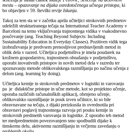
mestu – opazovanje na dijaka osredotočenega učnega pristopa,
ki
bo objavljen v 59. številki revije
Iskanja.
Takoj za tem sta se v začetku aprila učiteljici strokovnih predmetov
udeležili strukturiranega tečaja na International Teacher Academy v
Barceloni na temo vključevanja trajnostnega vidika v vsakodnevno
poučevanje (ang. Teaching Beyond Subjects: Including
Sustainability Education in Everyday Classes). Pozitiven vidik tega
izobraževanja je predvsem prenosljivost predstavljenih metod in
oblik dela v razred. Učiteljica podjetništva je imela poudarek na
krožnem gospodarstvu, trajnostnem obnašanju v podjetništvu,
uporabi inovativnih pristopov in novih metod dela v razredu ter
spoznavanju metode oblikovalskega razmišljanja po načinu učenja z
delom (ang. learning by doing).
Učiteljica kemije in strokovnih predmetov v logistiki in varovanju
pa je didaktične pristope in učne metode, kot so projektno učenje,
uporaba različnih računalniških aplikacij, obrnjeno učenje,
oblikovalsko razmišljanje in pouk izven učilnice, ki so bile
obravnavane na tečaju, z dijaki preizkusila in ovrednotila pri
obravnavi poglavij trajnostnega razvoja pri pouku kemije in
strokovnih predmetih varovanja in logistike. Z uporabo teh metod
ter medpredmetnim povezovanjem smo spodbudili dijake k
timskemu delu, aktivnemu razmišljanju in večjemu zavedanju o
problemih okolja.