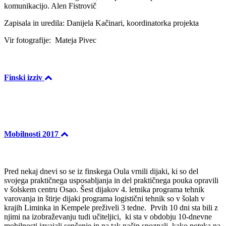
komunikacijo. Alen Fistrovič
Zapisala in uredila: Danijela Kačinari, koordinatorka projekta
Vir fotografije: Mateja Pivec
Finski izziv
Mobilnosti 2017
Pred nekaj dnevi so se iz finskega Oula vrnili dijaki, ki so del
svojega praktičnega usposabljanja in del praktičnega pouka opravili
v šolskem centru Osao. Šest dijakov 4. letnika programa tehnik
varovanja in štirje dijaki programa logistični tehnik so v šolah v
krajih Liminka in Kempele preživeli 3 tedne. Prvih 10 dni sta bili z
njimi na izobraževanju tudi učiteljici, ki sta v obdobju 10-dnevne
mobilnosti izvajali senčenje in na tak način spoznali, kako poteka na