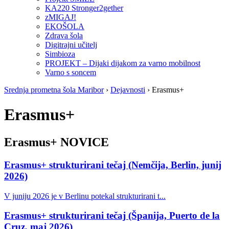
KA220 Stronger2gether
zMIGAJ!
EKOŠOLA
Zdrava šola
Digitrajni učitelj
Simbioza
PROJEKT – Dijaki dijakom za varno mobilnost
Varno s soncem
Srednja prometna šola Maribor
›
Dejavnosti
›
Erasmus+
Erasmus+
Erasmus+ NOVICE
Erasmus+ strukturirani tečaj (Nemčija, Berlin, junij
2026)
V juniju 2026 je v Berlinu potekal strukturirani t...
Erasmus+ strukturirani tečaj (Španija, Puerto de la
Cruz, maj 2026)