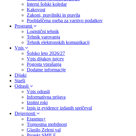
Interni šolski koledar
Kakovost
Zakoni, pravilniki in pravila
Pooblaščena oseba za varstvo podatkov
Programi
Logistični tehnik
Tehnik varovanja
Tehnik elektronskih komunikacij
Vpis
Šolsko leto 2026/27
Vpis dijakov tujcev
Pogosta vprašanja
Dodatne informacije
Dijaki
Starši
Odrasli
Vpis odrasli
Informativna prijava
Izpitni roki
Izpis iz evidence izdanih spričeval
Dejavnosti
Erasmus+
Trajnostna mobilnost
Glasilo Zeleni val
Projekt SMILE