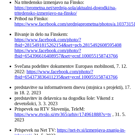
Na tritedensko izmenjavo na Finsko:
https://prometna.net/srednja-sola/aktualni-dogodki/na-
tritedensko-izmenjavo-na-finsko/
Prihod na Finsko:
https://www.facebook.com/srednjaprometna/photos/a.10373
Bivanje in delo na Finskem:
https://www.facebook.com/photo/?
fbid=2815491815262154&set=pcb.2815492608595408
https://www.facebook.com/photo/?
fbid=654396616408957&set=ecnf.100055158743766
Svečana podelitev dokumentov Europass mobilnosti, 7. 12.
2022:
https://www.facebook.com/photo/?
fbid=654373836411235&set=ecnf.100055158743766
predstavitve na informativnem dnevu (stojnica s projekti), 17.
in 18. 2. 2023
predstavitev in delavnica na dogodku šole: Vikend z
devetošolci, 3. 3. 2023
Prispevek na RTV Slovenija, TeleM:
https://www.rtvslo.si/rtv365/arhiv/174961888?s=tv
, 31. 5.
2023
Prispevek na Net TV:
https://net-tv.si/izmenjava-znanja-in-