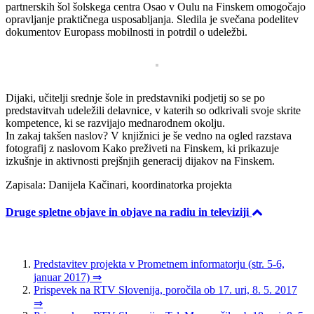
partnerskih šol šolskega centra Osao v Oulu na Finskem omogočajo
opravljanje praktičnega usposabljanja. Sledila je svečana podelitev
dokumentov Europass mobilnosti in potrdil o udeležbi.
Dijaki, učitelji srednje šole in predstavniki podjetij so se po
predstavitvah udeležili delavnice, v katerih so odkrivali svoje skrite
kompetence, ki se razvijajo mednarodnem okolju.
In zakaj takšen naslov? V knjižnici je še vedno na ogled razstava
fotografij z naslovom Kako preživeti na Finskem, ki prikazuje
izkušnje in aktivnosti prejšnjih generacij dijakov na Finskem.
Zapisala: Danijela Kačinari, koordinatorka projekta
Druge spletne objave in objave na radiu in televiziji
Predstavitev projekta v Prometnem informatorju (str. 5-6,
januar 2017) ⇒
Prispevek na RTV Slovenija, poročila ob 17. uri, 8. 5. 2017
⇒