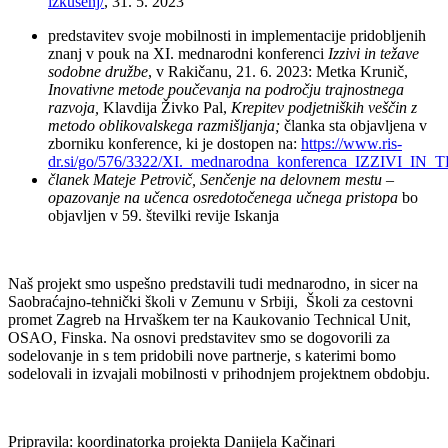
izkusenj/
, 31. 5. 2023
predstavitev svoje mobilnosti in implementacije pridobljenih
znanj v pouk na XI. mednarodni konferenci
Izzivi in težave
sodobne družbe
, v Rakičanu, 21. 6. 2023: Metka Krunič,
Inovativne metode poučevanja na področju trajnostnega
razvoja,
Klavdija Živko Pal,
Krepitev podjetniških veščin z
metodo oblikovalskega razmišljanja;
članka sta objavljena v
zborniku konference, ki je dostopen na:
https://www.ris-
dr.si/go/576/3322/XI._mednarodna_konferenca_IZZIVI
članek
Mateje Petrovič, Senčenje na delovnem mestu –
opazovanje na učenca osredotočenega učnega pristopa
bo
objavljen v 59. številki revije Iskanja
Naš projekt smo uspešno predstavili tudi mednarodno, in sicer na
Saobraćajno-tehnički školi v Zemunu v Srbiji, Školi za cestovni
promet Zagreb na Hrvaškem ter na Kaukovanio Technical Unit,
OSAO, Finska. Na osnovi predstavitev smo se dogovorili za
sodelovanje in s tem pridobili nove partnerje, s katerimi bomo
sodelovali in izvajali mobilnosti v prihodnjem projektnem obdobju.
Pripravila: koordinatorka projekta Danijela Kačinari