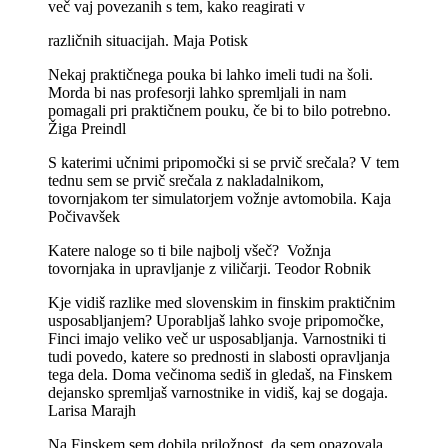
več vaj povezanih s tem, kako reagirati v
različnih situacijah. Maja Potisk
Nekaj praktičnega pouka bi lahko imeli tudi na šoli.
Morda bi nas profesorji lahko spremljali in nam
pomagali pri praktičnem pouku, če bi to bilo potrebno.
Žiga Preindl
S katerimi učnimi pripomočki si se prvič srečala? V tem
tednu sem se prvič srečala z nakladalnikom,
tovornjakom ter simulatorjem vožnje avtomobila. Kaja
Počivavšek
Katere naloge so ti bile najbolj všeč? Vožnja
tovornjaka in upravljanje z viličarji. Teodor Robnik
Kje vidiš razlike med slovenskim in finskim praktičnim
usposabljanjem? Uporabljaš lahko svoje pripomočke,
Finci imajo veliko več ur usposabljanja. Varnostniki ti
tudi povedo, katere so prednosti in slabosti opravljanja
tega dela. Doma večinoma sediš in gledaš, na Finskem
dejansko spremljaš varnostnike in vidiš, kaj se dogaja.
Larisa Marajh
Na Finskem sem dobila priložnost, da sem opazovala