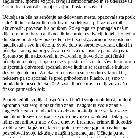
angleščine, športne vzgoje, izvajali samoobrambo in se udeleževali
športnih aktivnosti skupaj s svojimi finskimi sošolci.
Učitelja sta bila na senčenju na delovnem mestu, opazovala sta pouk
splošnih in strokovnih modulov ter sodelovala pri raznovrstnih
aktivnostih, povezanih s poukom. Poleg tega sta pomagala našim
dijakom pri njihovih aktivnostih in sprotni evalvaciji le-teh. Po tednu
dni sta se od dijakov poslovila in le-ti so odgovorno in samostojno
nadaljevali s svojim delom. Svoje delo so sproti evalvirali, dijaki in
učitelja skupaj, najprej v živo na Finskem, kasneje pa na daljavo.
Sprotno so jih nadzorovali in evalvirali njihovo delo tudi finski
učitelji in mentorji. Dijaki so se v prostem času udeleževali kulturnih
in športnih aktivnosti, spoznali nove ljudi in se seznanili s kulturo
države gostiteljice. Z nekaterimi sošolci so še vedno v kontaktu,
nekatere pa so spoznali še pred prihodom na Finsko, saj smo v
pomladnih mesecih leta 2022 izvajali učne ure na daljavo z našo
finsko partnersko šolo.
Po treh tednih so dijaki uspešno zaključili svojo mobilnost, pridobili
ogromno izkušenj in praktičnih znanj, nadgradili svoje znanje
angleščine za komunikacijo v delovnem okolju ter vse, kar so se
naučili in doživeli zapisali v svoje dnevnike mobilnosti. Takoj po
njihovem prihodu smo v času dnevov Erasmusa pripravili dogodek
v obliki žive knjižnice, kjer so polni nove energije in navdušenja
posredovali svoje izkušnje mlajšim generacijam. Učitelja pa sta