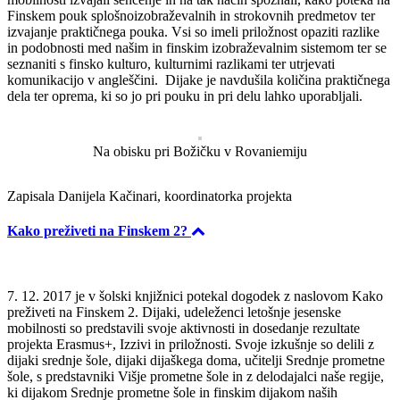
Finskem pouk splošnoizobraževalnih in strokovnih predmetov ter
izvajanje praktičnega pouka. Vsi so imeli priložnost opaziti razlike
in podobnosti med našim in finskim izobraževalnim sistemom ter se
seznaniti s finsko kulturo, kulturnimi razlikami ter utrjevati
komunikacijo v angleščini. Dijake je navdušila količina praktičnega
dela ter oprema, ki so jo pri pouku in pri delu lahko uporabljali.
Na obisku pri Božičku v Rovaniemiju
Zapisala Danijela Kačinari, koordinatorka projekta
Kako preživeti na Finskem 2?
7. 12. 2017 je v šolski knjižnici potekal dogodek z naslovom Kako
preživeti na Finskem 2. Dijaki, udeleženci letošnje jesenske
mobilnosti so predstavili svoje aktivnosti in dosedanje rezultate
projekta Erasmus+, Izzivi in priložnosti. Svoje izkušnje so delili z
dijaki srednje šole, dijaki dijaškega doma, učitelji Srednje prometne
šole, s predstavniki Višje prometne šole in z delodajalci naše regije,
ki dijakom Srednje prometne šole in finskim dijakom naših