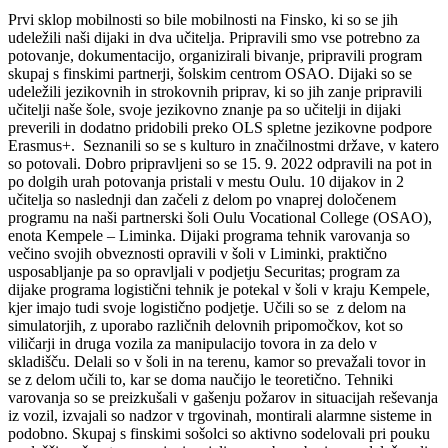
Prvi sklop mobilnosti so bile mobilnosti na Finsko, ki so se jih
udeležili naši dijaki in dva učitelja. Pripravili smo vse potrebno za
potovanje, dokumentacijo, organizirali bivanje, pripravili program
skupaj s finskimi partnerji, šolskim centrom OSAO. Dijaki so se
udeležili jezikovnih in strokovnih priprav, ki so jih zanje pripravili
učitelji naše šole, svoje jezikovno znanje pa so učitelji in dijaki
preverili in dodatno pridobili preko OLS spletne jezikovne podpore
Erasmus+. Seznanili so se s kulturo in značilnostmi države, v katero
so potovali. Dobro pripravljeni so se 15. 9. 2022 odpravili na pot in
po dolgih urah potovanja pristali v mestu Oulu. 10 dijakov in 2
učitelja so naslednji dan začeli z delom po vnaprej določenem
programu na naši partnerski šoli Oulu Vocational College (OSAO),
enota Kempele – Liminka. Dijaki programa tehnik varovanja so
večino svojih obveznosti opravili v šoli v Liminki, praktično
usposabljanje pa so opravljali v podjetju Securitas; program za
dijake programa logistični tehnik je potekal v šoli v kraju Kempele,
kjer imajo tudi svoje logistično podjetje. Učili so se z delom na
simulatorjih, z uporabo različnih delovnih pripomočkov, kot so
viličarji in druga vozila za manipulacijo tovora in za delo v
skladišču. Delali so v šoli in na terenu, kamor so prevažali tovor in
se z delom učili to, kar se doma naučijo le teoretično. Tehniki
varovanja so se preizkušali v gašenju požarov in situacijah reševanja
iz vozil, izvajali so nadzor v trgovinah, montirali alarmne sisteme in
podobno. Skupaj s finskimi sošolci so aktivno sodelovali pri pouku