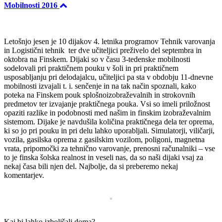
Mobilnosti 2016
Letošnjo jesen je 10 dijakov 4. letnika programov Tehnik varovanja
in Logistični tehnik ter dve učiteljici preživelo del septembra in
oktobra na Finskem. Dijaki so v času 3-tedenske mobilnosti
sodelovali pri praktičnem pouku v šoli in pri praktičnem
usposabljanju pri delodajalcu, učiteljici pa sta v obdobju 11-dnevne
mobilnosti izvajali t. i. senčenje in na tak način spoznali, kako
poteka na Finskem pouk splošnoizobraževalnih in strokovnih
predmetov ter izvajanje praktičnega pouka. Vsi so imeli priložnost
opaziti razlike in podobnosti med našim in finskim izobraževalnim
sistemom. Dijake je navdušila količina praktičnega dela ter oprema,
ki so jo pri pouku in pri delu lahko uporabljali. Simulatorji, viličarji,
vozila, gasilska oprema z gasilskim vozilom, poligoni, magnetna
vrata, pripomočki za tehnično varovanje, prenosni računalniki – vse
to je finska šolska realnost in veseli nas, da so naši dijaki vsaj za
nekaj časa bili njen del. Najbolje, da si preberemo nekaj
komentarjev.
Kaj bi lahko izboljšali doma?