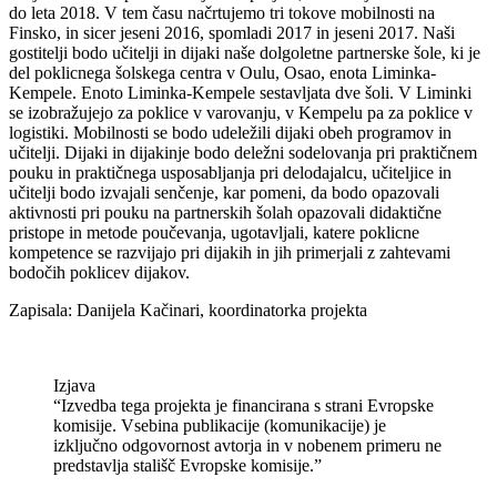
do leta 2018. V tem času načrtujemo tri tokove mobilnosti na
Finsko, in sicer jeseni 2016, spomladi 2017 in jeseni 2017. Naši
gostitelji bodo učitelji in dijaki naše dolgoletne partnerske šole, ki je
del poklicnega šolskega centra v Oulu, Osao, enota Liminka-
Kempele. Enoto Liminka-Kempele sestavljata dve šoli. V Liminki
se izobražujejo za poklice v varovanju, v Kempelu pa za poklice v
logistiki. Mobilnosti se bodo udeležili dijaki obeh programov in
učitelji. Dijaki in dijakinje bodo deležni sodelovanja pri praktičnem
pouku in praktičnega usposabljanja pri delodajalcu, učiteljice in
učitelji bodo izvajali senčenje, kar pomeni, da bodo opazovali
aktivnosti pri pouku na partnerskih šolah opazovali didaktične
pristope in metode poučevanja, ugotavljali, katere poklicne
kompetence se razvijajo pri dijakih in jih primerjali z zahtevami
bodočih poklicev dijakov.
Zapisala: Danijela Kačinari, koordinatorka projekta
Izjava
“Izvedba tega projekta je financirana s strani Evropske
komisije. Vsebina publikacije (komunikacije) je
izključno odgovornost avtorja in v nobenem primeru ne
predstavlja stališč Evropske komisije.”