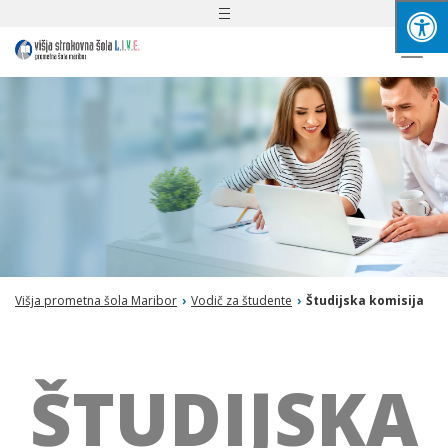
Toggle
navigation
Togg
navi
Višja prometna šola Maribor
›
Vodič za študente
›
Študijska komisija
ŠTUDIJSKA