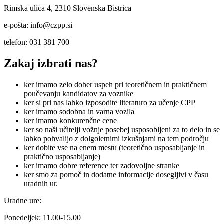
Rimska ulica 4, 2310 Slovenska Bistrica
e-pošta: info@czpp.si
telefon: 031 381 700
Zakaj izbrati nas?
ker imamo zelo dober uspeh pri teoretičnem in praktičnem
poučevanju kandidatov za voznike
ker si pri nas lahko izposodite literaturo za učenje CPP
ker imamo sodobna in varna vozila
ker imamo konkurenčne cene
ker so naši učitelji vožnje posebej usposobljeni za to delo in se
lahko pohvalijo z dolgoletnimi izkušnjami na tem področju
ker dobite vse na enem mestu (teoretično usposabljanje in
praktično usposabljanje)
ker imamo dobre reference ter zadovoljne stranke
ker smo za pomoč in dodatne informacije dosegljivi v času
uradnih ur.
Uradne ure:
Ponedeljek: 11.00-15.00