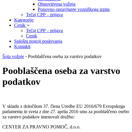
Obnovitvena vožnja
Ponovno opravljanje vozniškega izpita
Tečaj CPP – prijava
Kategorije
Cenik
Tečaj CPP – prijava
Cenik
Splošni pogoji poslovanja
Kontakti
Šola vožnje
›
Pooblaščena oseba za varstvo podatkov
Pooblaščena oseba za varstvo
podatkov
V skladu z določilom 37. člena Uredbe EU 2016/679 Evropskega
parlamenta in sveta z dne 27. aprila 2016 smo za pooblaščeno osebo
za varstvo podatkov imenovali družbo:
CENTER ZA PRAVNO POMOČ, d.o.o.