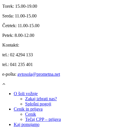
Torek: 15.00-19.00
Sreda: 11.00-15.00
Četrtek: 11.00-15.00
Petek: 8.00-12.00
Kontakti:
tel.: 02 4294 133
tel.: 041 235 401
e-pošta:
avtosola@prometna.net
O šoli vožnje
Zakaj izbrati nas?
Splošni pogoji
Cenik in prijava
Cenik
Tečaj CPP – prijava
Kaj ponujamo