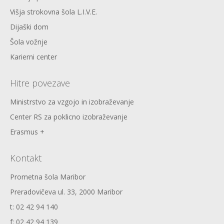
Višja strokovna šola L.I.V.E.
Dijaški dom
Šola vožnje
Karierni center
Hitre povezave
Ministrstvo za vzgojo in izobraževanje
Center RS za poklicno izobraževanje
Erasmus +
Kontakt
Prometna šola Maribor
Preradovičeva ul. 33, 2000 Maribor
t: 02 42 94 140
f: 02 42 94 139