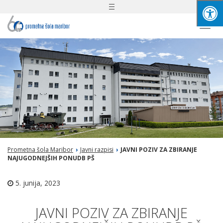
Toggle
navigation
Togg
navi
Prometna šola Maribor
›
Javni razpisi
›
JAVNI POZIV ZA ZBIRANJE
NAJUGODNEJŠIH PONUDB PŠ
5. junija, 2023
JAVNI POZIV ZA ZBIRANJE