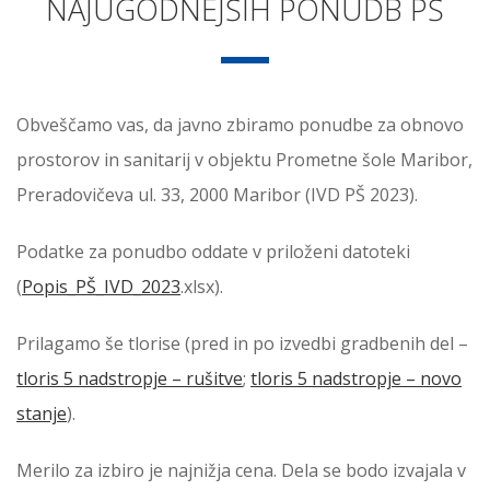
NAJUGODNEJŠIH PONUDB PŠ
Obveščamo vas, da javno zbiramo ponudbe za obnovo
prostorov in sanitarij v objektu Prometne šole Maribor,
Preradovičeva ul. 33, 2000 Maribor (IVD PŠ 2023).
Podatke za ponudbo oddate v priloženi datoteki
(
Popis_PŠ_IVD_2023
.xlsx).
Prilagamo še tlorise (pred in po izvedbi gradbenih del –
tloris 5 nadstropje – rušitve
;
tloris 5 nadstropje – novo
stanje
).
Merilo za izbiro je najnižja cena. Dela se bodo izvajala v