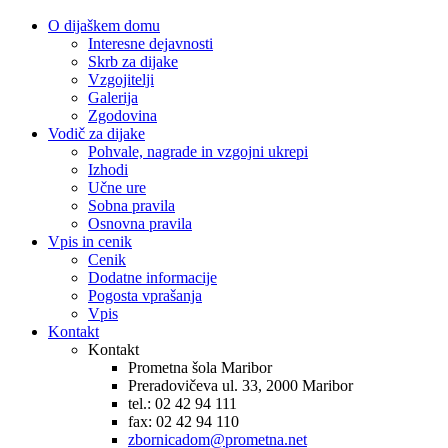
O dijaškem domu
Interesne dejavnosti
Skrb za dijake
Vzgojitelji
Galerija
Zgodovina
Vodič za dijake
Pohvale, nagrade in vzgojni ukrepi
Izhodi
Učne ure
Sobna pravila
Osnovna pravila
Vpis in cenik
Cenik
Dodatne informacije
Pogosta vprašanja
Vpis
Kontakt
Kontakt
Prometna šola Maribor
Preradovičeva ul. 33, 2000 Maribor
tel.: 02 42 94 111
fax: 02 42 94 110
zbornicadom@prometna.net