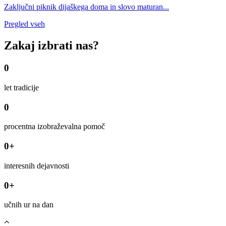
Zaključni piknik dijaškega doma in slovo maturan...
Pregled vseh
Zakaj izbrati nas?
0
let tradicije
0
procentna izobraževalna pomoč
0
+
interesnih dejavnosti
0
+
učnih ur na dan