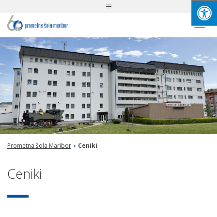
Toggle
navigation
Togg
navi
Prometna šola Maribor
›
Ceniki
Ceniki