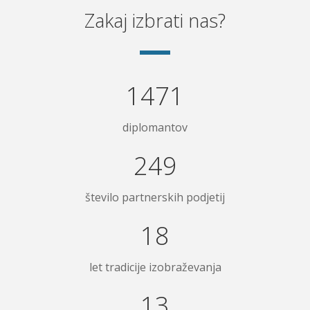
Zakaj izbrati nas?
1617
diplomantov
274
število partnerskih podjetij
20
let tradicije izobraževanja
14