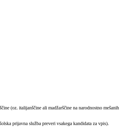
ščine (oz. italijanščine ali madžarščine na narodnostno mešanih
olska prijavna služba preveri vsakega kandidata za vpis).