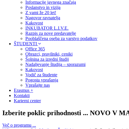
Informacije javnega značaja
Poslanstvo in vizija
Z vami že 20 let!
Nagovor ravnatelja
Kakovost
INKUBATOR L.I.V.E.
Razpis za nove predavatelje
Pooblaščena oseba za varstvo podatkov
ŠTUDENTI
Office 365
Obrazci, pravilniki, ceniki
Šolnina za izredni študij
Nadaljevanje študija – sporazumi
Kakovost
Vodič za študente
Pogosta vprašanja
Vprašajte nas
Erasmus +
Kontakti
Karierni center
Izberite poklic prihodnosti ... NOVO V
Več o programu ...