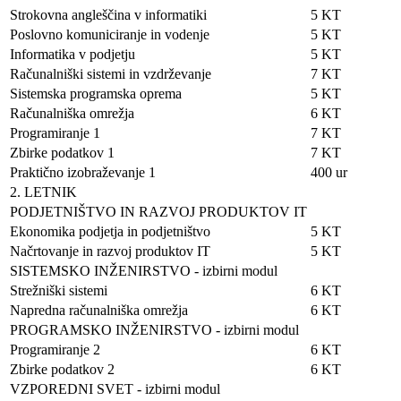
Strokovna angleščina v informatiki
5 KT
Poslovno komuniciranje in vodenje
5 KT
Informatika v podjetju
5 KT
Računalniški sistemi in vzdrževanje
7 KT
Sistemska programska oprema
5 KT
Računalniška omrežja
6 KT
Programiranje 1
7 KT
Zbirke podatkov 1
7 KT
Praktično izobraževanje 1
400 ur
2. LETNIK
PODJETNIŠTVO IN RAZVOJ PRODUKTOV IT
Ekonomika podjetja in podjetništvo
5 KT
Načrtovanje in razvoj produktov IT
5 KT
SISTEMSKO INŽENIRSTVO - izbirni modul
Strežniški sistemi
6 KT
Napredna računalniška omrežja
6 KT
PROGRAMSKO INŽENIRSTVO - izbirni modul
Programiranje 2
6 KT
Zbirke podatkov 2
6 KT
VZPOREDNI SVET - izbirni modul