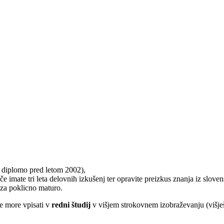
. diplomo pred letom 2002),
 imate tri leta delovnih izkušenj ter opravite preizkus znanja iz sloven
 za poklicno maturo.
ne more vpisati v
redni študij
v višjem strokovnem izobraževanju (višješ