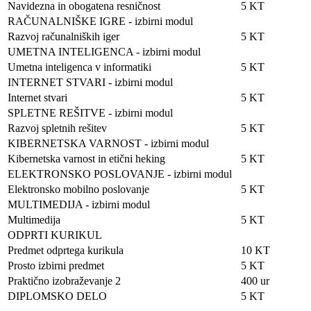
Navidezna in obogatena resničnost
5 KT
RAČUNALNIŠKE IGRE - izbirni modul
Razvoj računalniških iger
5 KT
UMETNA INTELIGENCA - izbirni modul
Umetna inteligenca v informatiki
5 KT
INTERNET STVARI - izbirni modul
Internet stvari
5 KT
SPLETNE REŠITVE - izbirni modul
Razvoj spletnih rešitev
5 KT
KIBERNETSKA VARNOST - izbirni modul
Kibernetska varnost in etični heking
5 KT
ELEKTRONSKO POSLOVANJE - izbirni modul
Elektronsko mobilno poslovanje
5 KT
MULTIMEDIJA - izbirni modul
Multimedija
5 KT
ODPRTI KURIKUL
Predmet odprtega kurikula
10 KT
Prosto izbirni predmet
5 KT
Praktično izobraževanje 2
400 ur
DIPLOMSKO DELO
5 KT