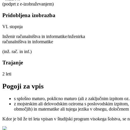
(podprt z e-izobraževanjem)
Pridobljena izobrazba
VI. stopnja
Inženir računalništva in informatike/inženirka
računalništva in informatike
(inž. rač. in inf.)
Trajanje
2 leti
Pogoji za vpis
s splošno maturo, poklicno maturo (ali z zaključnim izpitom oz
z mojstrskim ali delovodskim oziroma s poslovodskim izpitom, če
območjih) in matematike ali tujega jezika v obsegu, določenem
Kdor je bil že tri leta vpisan v študijski program visokega šolstva, se 