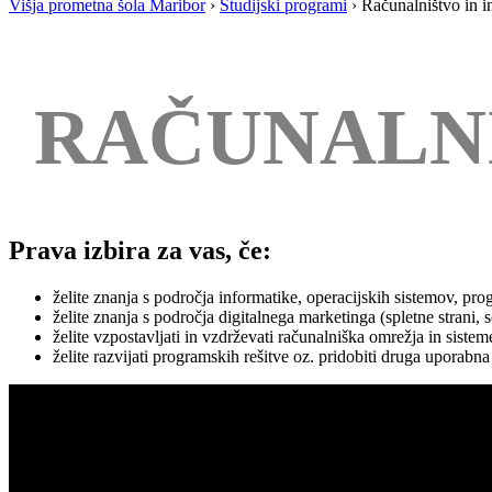
Višja prometna šola Maribor
›
Študijski programi
›
Računalništvo in i
RAČUNALNI
Prava izbira za vas, če:
želite znanja s področja informatike, operacijskih sistemov, pr
želite znanja s področja digitalnega marketinga (spletne strani, 
želite vzpostavljati in vzdrževati računalniška omrežja in sistem
želite razvijati programskih rešitve oz. pridobiti druga uporabna