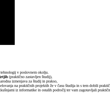
 tehnologij v poslovnem okolju.
etjih
(praktično zastavljen študij),
dna izmenjava za študij in prakso,
lovanja na praktičnih projektih že v času študija in s tem dobili prakt
kušnjami iz informatike in ostalih področij ter vam zagotavljali praktič