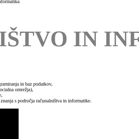
nformatika
ŠTVO IN I
ogramiranja in baz podatkov,
socialna omrežja),
e,
 znanja s področja računalništva in informatike.