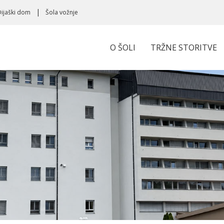
Dijaški dom
Šola vožnje
O ŠOLI
TRŽNE STORITVE