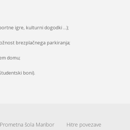
ortne igre, kulturni dogodki …);
možnost brezplačnega parkiranja;
kem domu;
študentski boni).
Prometna šola Maribor
Hitre povezave