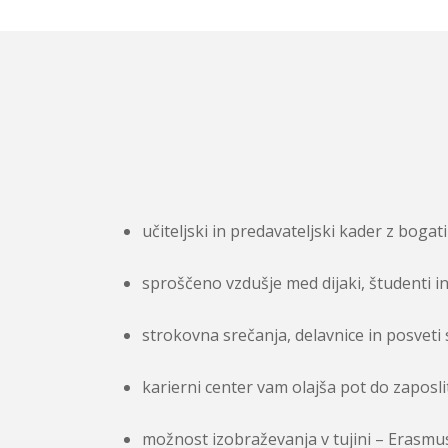
učiteljski in predavateljski kader z bogat
sproščeno vzdušje med dijaki, študenti in 
strokovna srečanja, delavnice in posveti 
karierni center vam olajša pot do zaposli
možnost izobraževanja v tujini – Erasmus