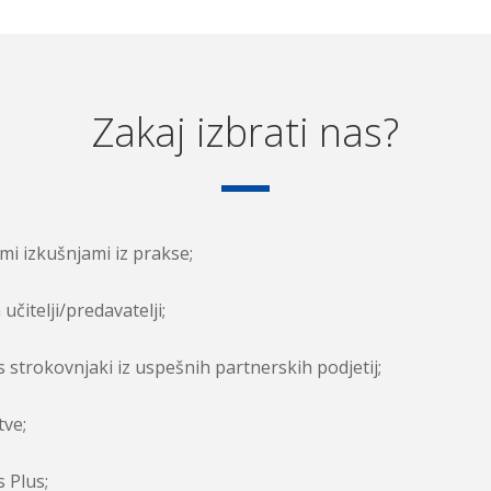
Zakaj izbrati nas?
imi izkušnjami iz prakse;
učitelji/predavatelji;
s strokovnjaki iz uspešnih partnerskih podjetij;
tve;
 Plus;