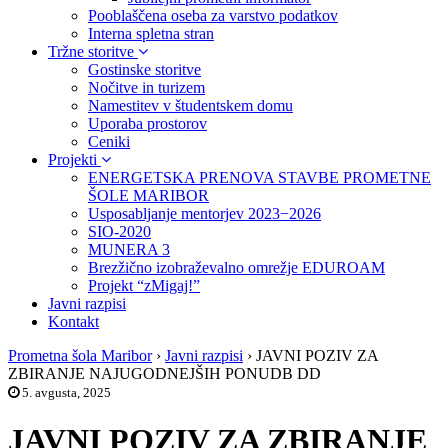
Pooblaščena oseba za varstvo podatkov
Interna spletna stran
Tržne storitve
Gostinske storitve
Nočitve in turizem
Namestitev v študentskem domu
Uporaba prostorov
Ceniki
Projekti
ENERGETSKA PRENOVA STAVBE PROMETNE
ŠOLE MARIBOR
Usposabljanje mentorjev 2023−2026
SIO-2020
MUNERA 3
Brezžično izobraževalno omrežje EDUROAM
Projekt “zMigaj!”
Javni razpisi
Kontakt
Prometna šola Maribor
›
Javni razpisi
›
JAVNI POZIV ZA
ZBIRANJE NAJUGODNEJŠIH PONUDB DD
5. avgusta, 2025
JAVNI POZIV ZA ZBIRANJE