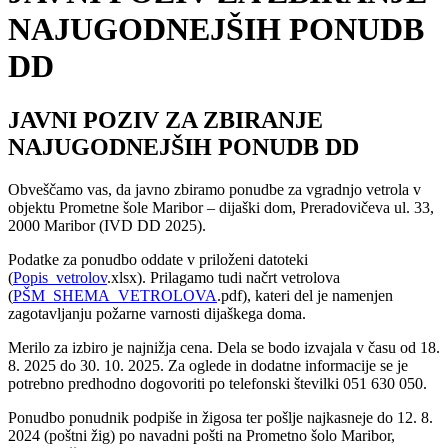
NAJUGODNEJŠIH PONUDB
DD
JAVNI POZIV ZA ZBIRANJE
NAJUGODNEJŠIH PONUDB DD
Obveščamo vas, da javno zbiramo ponudbe za vgradnjo vetrola v
objektu Prometne šole Maribor – dijaški dom, Preradovičeva ul. 33,
2000 Maribor (IVD DD 2025).
Podatke za ponudbo oddate v priloženi datoteki
(
Popis_vetrolov
.xlsx). Prilagamo tudi načrt vetrolova
(
PŠM_SHEMA_VETROLOVA
.pdf), kateri del je namenjen
zagotavljanju požarne varnosti dijaškega doma.
Merilo za izbiro je najnižja cena. Dela se bodo izvajala v času od 18.
8. 2025 do 30. 10. 2025. Za oglede in dodatne informacije se je
potrebno predhodno dogovoriti po telefonski številki 051 630 050.
Ponudbo ponudnik podpiše in žigosa ter pošlje najkasneje do 12. 8.
2024 (poštni žig) po navadni pošti na Prometno šolo Maribor,