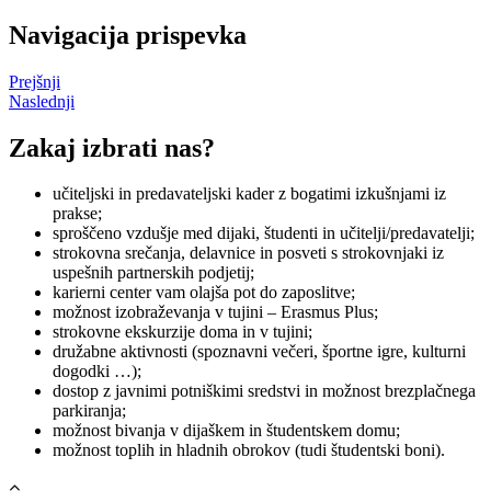
Navigacija prispevka
Prejšnji
Naslednji
Zakaj izbrati nas?
učiteljski in predavateljski kader z bogatimi izkušnjami iz
prakse;
sproščeno vzdušje med dijaki, študenti in učitelji/predavatelji;
strokovna srečanja, delavnice in posveti s strokovnjaki iz
uspešnih partnerskih podjetij;
karierni center vam olajša pot do zaposlitve;
možnost izobraževanja v tujini – Erasmus Plus;
strokovne ekskurzije doma in v tujini;
družabne aktivnosti (spoznavni večeri, športne igre, kulturni
dogodki …);
dostop z javnimi potniškimi sredstvi in možnost brezplačnega
parkiranja;
možnost bivanja v dijaškem in študentskem domu;
možnost toplih in hladnih obrokov (tudi študentski boni).