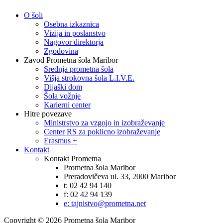
O šoli
Osebna izkaznica
Vizija in poslanstvo
Nagovor direktorja
Zgodovina
Zavod Prometna šola Maribor
Srednja prometna šola
Višja strokovna šola L.I.V.E.
Dijaški dom
Šola vožnje
Karierni center
Hitre povezave
Ministrstvo za vzgojo in izobraževanje
Center RS za poklicno izobraževanje
Erasmus +
Kontakt
Kontakt Prometna
Prometna šola Maribor
Preradovičeva ul. 33, 2000 Maribor
t: 02 42 94 140
f: 02 42 94 139
e: tajnistvo@prometna.net
Copyright © 2026 Prometna šola Maribor