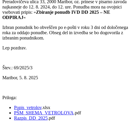
Preradovičeva ulica 33, 2000 Maribor, oz. prinese v pisarno zavoda
najkasneje do 12. 8. 2024, do 12. ure. Ponudba mora na ovojnici
vsebovati pripis: »
Zbiranje ponudb
IVD DD 2025
– NE
ODPIRAJ
«
Izbran ponudnik bo obveščen po e-pošti v roku 3 dni od določenega
roka za oddajo ponudbe. Obseg del in izvedba se bo dogovorila z
izbranim ponudnikom.
Lep pozdrav.
Štev.: 69/2025/3
Maribor, 5. 8. 2025
Priloga:
Popis_vetrolov
.xlsx
PŠM_SHEMA_VETROLOVA
.pdf
Razpis_DD_2025
.pdf