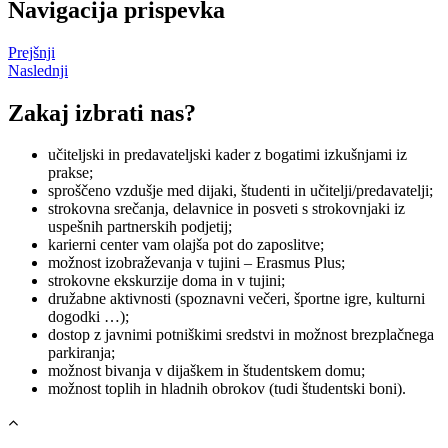
Navigacija prispevka
Prejšnji
Naslednji
Zakaj izbrati nas?
učiteljski in predavateljski kader z bogatimi izkušnjami iz
prakse;
sproščeno vzdušje med dijaki, študenti in učitelji/predavatelji;
strokovna srečanja, delavnice in posveti s strokovnjaki iz
uspešnih partnerskih podjetij;
karierni center vam olajša pot do zaposlitve;
možnost izobraževanja v tujini – Erasmus Plus;
strokovne ekskurzije doma in v tujini;
družabne aktivnosti (spoznavni večeri, športne igre, kulturni
dogodki …);
dostop z javnimi potniškimi sredstvi in možnost brezplačnega
parkiranja;
možnost bivanja v dijaškem in študentskem domu;
možnost toplih in hladnih obrokov (tudi študentski boni).