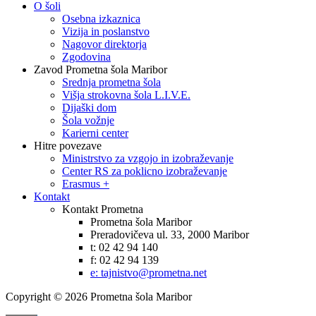
O šoli
Osebna izkaznica
Vizija in poslanstvo
Nagovor direktorja
Zgodovina
Zavod Prometna šola Maribor
Srednja prometna šola
Višja strokovna šola L.I.V.E.
Dijaški dom
Šola vožnje
Karierni center
Hitre povezave
Ministrstvo za vzgojo in izobraževanje
Center RS za poklicno izobraževanje
Erasmus +
Kontakt
Kontakt Prometna
Prometna šola Maribor
Preradovičeva ul. 33, 2000 Maribor
t: 02 42 94 140
f: 02 42 94 139
e: tajnistvo@prometna.net
Copyright © 2026 Prometna šola Maribor