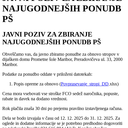
NAJUGODNEJŠIH PONUDB
PŠ
JAVNI POZIV ZA ZBIRANJE
NAJUGODNEJŠIH PONUDB PŠ
Obveščamo vas, da javno zbiramo ponudbe za obnovo stropov v
dijaškem domu Prometne šole Maribor, Preradovičeva ul. 33, 2000
Maribor.
Podatke za ponudbo oddate v priloženi datotekah:
Popis opreme za obnovo (
Povprasevanje_stropi_DD
.xlsx)
Cena mora vsebovati vse stroške FCO sedež naročnika, popuste,
rabate in davek na dodano vrednost.
Rok plačila znaša 30 dni po prejemu pravilno izstavljenega računa.
Dela se bodo izvajala v času od 12. 12. 2025 do 31. 12. 2025. Za
oglede in dodatne informacije se je potrebno predhodno dogovoriti