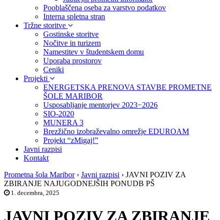
Pooblaščena oseba za varstvo podatkov
Interna spletna stran
Tržne storitve
Gostinske storitve
Nočitve in turizem
Namestitev v študentskem domu
Uporaba prostorov
Ceniki
Projekti
ENERGETSKA PRENOVA STAVBE PROMETNE
ŠOLE MARIBOR
Usposabljanje mentorjev 2023−2026
SIO-2020
MUNERA 3
Brezžično izobraževalno omrežje EDUROAM
Projekt “zMigaj!”
Javni razpisi
Kontakt
Prometna šola Maribor
›
Javni razpisi
›
JAVNI POZIV ZA
ZBIRANJE NAJUGODNEJŠIH PONUDB PŠ
1. decembra, 2025
JAVNI POZIV ZA ZBIRANJE