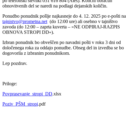
po telefonski številki 031 616 804 (Aleš). Končni obračun
obnovitvenih del se naredi na podlagi dejanskih količin.
Ponudbo ponudnik pošlje najkasneje do 4. 12. 2025 po e-pošti na
tajnistvo@prometna.net
(do 12:00 ure) ali osebno v tajništvo
zavoda (do 12:00 – zaprta kuverta – »NE ODPIRAJ-RAZPIS
OBNOVA STROPI DD«).
Izbran ponudnik bo obveščen po navadni pošti v roku 3 dni od
določenega roka za oddajo ponudbe. Obseg del in izvedba se bo
dogovorila z izbranim ponudnikom.
Lep pozdrav.
Priloge:
Povprasevanje_stropi_DD
.xlsx
Poziv_PŠM_stropi
.pdf