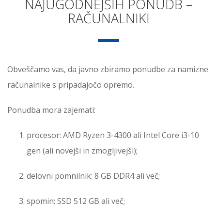
NAJUGODNEJŠIH PONUDB –
RAČUNALNIKI
Obveščamo vas, da javno zbiramo ponudbe za namizne
računalnike s pripadajočo opremo.
Ponudba mora zajemati:
procesor: AMD Ryzen 3-4300 ali Intel Core i3-10
gen (ali novejši in zmogljivejši);
delovni pomnilnik: 8 GB DDR4 ali več;
spomin: SSD 512 GB ali več;