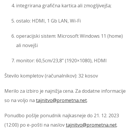
integrirana grafična kartica ali zmogljivejša;
ostalo: HDMI, 1 Gb LAN, Wi-Fi
operacijski sistem: Microsoft Windows 11 (home)
ali novejši
monitor: 60,5cm/23,8” (1920×1080), HDMI
Število kompletov (računalnikov): 32 kosov
Merilo za izbiro je najnižja cena. Za dodatne informacije
so na voljo na
tajnitvo@prometna.net
.
Ponudbo pošlje ponudnik najkasneje do 21. 12. 2023
(12:00) po e-pošti na naslov
tajnitvo@prometna.net
.