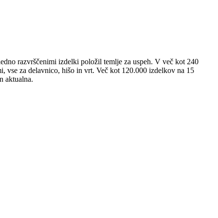
ledno razvrščenimi izdelki položil temlje za uspeh. V več kot 240
i, vse za delavnico, hišo in vrt. Več kot 120.000 izdelkov na 15
n aktualna.