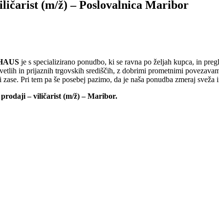
viličarist (m/ž) – Poslovalnica Maribor
HAUS
je s specializirano ponudbo, ki se ravna po željah kupca, in preg
vetlih in prijaznih trgovskih središčih, z dobrimi prometnimi povezavam
mi zase. Pri tem pa še posebej pazimo, da je naša ponudba zmeraj sveža i
 prodaji – viličarist (m/ž) – Maribor.