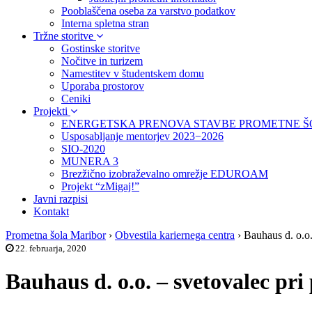
Pooblaščena oseba za varstvo podatkov
Interna spletna stran
Tržne storitve
Gostinske storitve
Nočitve in turizem
Namestitev v študentskem domu
Uporaba prostorov
Ceniki
Projekti
ENERGETSKA PRENOVA STAVBE PROMETNE Š
Usposabljanje mentorjev 2023−2026
SIO-2020
MUNERA 3
Brezžično izobraževalno omrežje EDUROAM
Projekt “zMigaj!”
Javni razpisi
Kontakt
Prometna šola Maribor
›
Obvestila kariernega centra
›
Bauhaus d. o.o.
22. februarja, 2020
Bauhaus d. o.o. – svetovalec pri