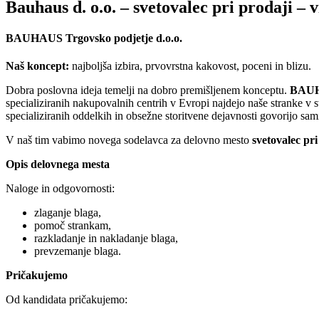
Bauhaus d. o.o. – svetovalec pri prodaji – 
BAUHAUS Trgovsko podjetje d.o.o.
Naš koncept:
najboljša izbira, prvovrstna kakovost, poceni in blizu.
Dobra poslovna ideja temelji na dobro premišljenem konceptu.
BAU
specializiranih nakupovalnih centrih v Evropi najdejo naše stranke v s
specializiranih oddelkih in obsežne storitvene dejavnosti govorijo sa
V naš tim vabimo novega sodelavca za delovno mesto
svetovalec pri
Opis delovnega mesta
Naloge in odgovornosti:
zlaganje blaga,
pomoč strankam,
razkladanje in nakladanje blaga,
prevzemanje blaga.
Pričakujemo
Od kandidata pričakujemo: