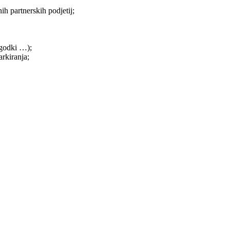
ih partnerskih podjetij;
ogodki …);
rkiranja;