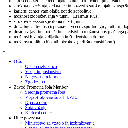
sproščeno vzdušje med dijaki, študenti in učitelji/predavatelji;
strokovna srečanja, delavnice in posveti s strokovnjaki iz uspešn
karierni center vam olajša pot do zaposlitve;
možnost izobraževanja v tujini – Erasmus Plus;
strokovne ekskurzije doma in v tujini;
družabne aktivnosti (spoznavni večeri, športne igre, kulturni d
dostop z javnimi potniškimi sredstvi in možnost brezplačnega pa
možnost bivanja v dijaškem in študentskem domu;
možnost toplih in hladnih obrokov (tudi študentski boni).
O šoli
Osebna izkaznica
Vizija in poslanstvo
Nagovor direktorja
Zgodovina
Zavod Prometna šola Maribor
Srednja prometna šola
Višja strokovna šola L.I.V.E.
Dijaški dom
Šola vožnje
Karierni center
Hitre povezave
Ministrstvo za vzgojo in izobraževanje