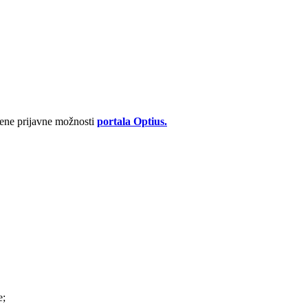
jene prijavne možnosti
portala Optius.
e;