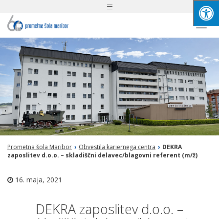
Toggle
navigation
Togg
navi
Prometna šola Maribor
›
Obvestila kariernega centra
›
DEKRA
zaposlitev d.o.o. – skladiščni delavec/blagovni referent (m/ž)
16. maja, 2021
DEKRA zaposlitev d.o.o. –