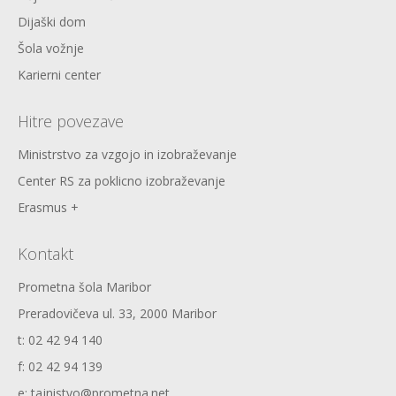
Dijaški dom
Šola vožnje
Karierni center
Hitre povezave
Ministrstvo za vzgojo in izobraževanje
Center RS za poklicno izobraževanje
Erasmus +
Kontakt
Prometna šola Maribor
Preradovičeva ul. 33, 2000 Maribor
t: 02 42 94 140
f: 02 42 94 139
e: tajnistvo@prometna.net