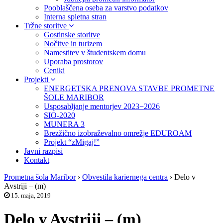
Pooblaščena oseba za varstvo podatkov
Interna spletna stran
Tržne storitve
Gostinske storitve
Nočitve in turizem
Namestitev v študentskem domu
Uporaba prostorov
Ceniki
Projekti
ENERGETSKA PRENOVA STAVBE PROMETNE
ŠOLE MARIBOR
Usposabljanje mentorjev 2023−2026
SIO-2020
MUNERA 3
Brezžično izobraževalno omrežje EDUROAM
Projekt “zMigaj!”
Javni razpisi
Kontakt
Prometna šola Maribor
›
Obvestila kariernega centra
›
Delo v
Avstriji – (m)
15. maja, 2019
Delo v Avstriji – (m)