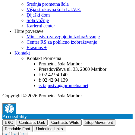
Srednja prometna šola
Višja strokovna šola L.I.V.E.
Dijaški dom
Šola vožnje
Karierni center
Hitre povezave
Ministrstvo za vzgojo in izobraževanje
Center RS za poklicno izobraževanje
Erasmus +
Kontakt
Kontakt Prometna
Prometna šola Maribor
Preradovičeva ul. 33, 2000 Maribor
t: 02 42 94 140
f: 02 42 94 139
e: tajnistvo@prometna.net
Copyright © 2026 Prometna šola Maribor
Accessibility
B&C
Contrasts Dark
Contrasts White
Stop Movement
Readable Font
Underline Links