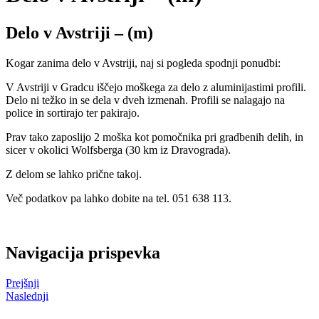
Delo v Avstriji – (m)
Kogar zanima delo v Avstriji, naj si pogleda spodnji ponudbi:
V Avstriji v Gradcu iščejo moškega za delo z aluminijastimi profili.
Delo ni težko in se dela v dveh izmenah. Profili se nalagajo na
police in sortirajo ter pakirajo.
Prav tako zaposlijo 2 moška kot pomočnika pri gradbenih delih, in
sicer v okolici Wolfsberga (30 km iz Dravograda).
Z delom se lahko prične takoj.
Več podatkov pa lahko dobite na tel. 051 638 113.
Navigacija prispevka
Prejšnji
Naslednji