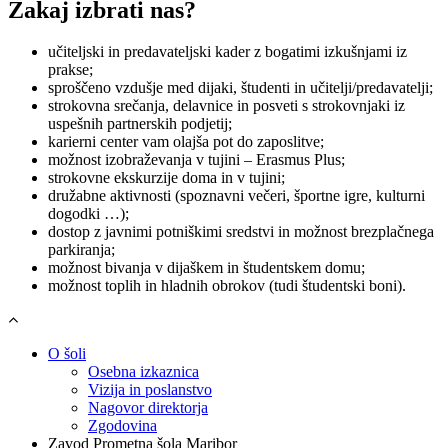
Zakaj izbrati nas?
učiteljski in predavateljski kader z bogatimi izkušnjami iz
prakse;
sproščeno vzdušje med dijaki, študenti in učitelji/predavatelji;
strokovna srečanja, delavnice in posveti s strokovnjaki iz
uspešnih partnerskih podjetij;
karierni center vam olajša pot do zaposlitve;
možnost izobraževanja v tujini – Erasmus Plus;
strokovne ekskurzije doma in v tujini;
družabne aktivnosti (spoznavni večeri, športne igre, kulturni
dogodki …);
dostop z javnimi potniškimi sredstvi in možnost brezplačnega
parkiranja;
možnost bivanja v dijaškem in študentskem domu;
možnost toplih in hladnih obrokov (tudi študentski boni).
O šoli
Osebna izkaznica
Vizija in poslanstvo
Nagovor direktorja
Zgodovina
Zavod Prometna šola Maribor