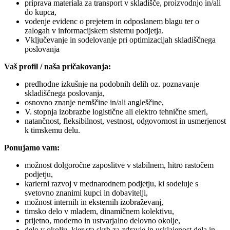
priprava materiala za transport v skladišče, proizvodnjo in/ali
do kupca,
vodenje evidenc o prejetem in odposlanem blagu ter o
zalogah v informacijskem sistemu podjetja.
Vključevanje in sodelovanje pri optimizacijah skladiščnega
poslovanja
Vaš profil / naša pričakovanja:
predhodne izkušnje na podobnih delih oz. poznavanje
skladiščnega poslovanja,
osnovno znanje nemščine in/ali angleščine,
V. stopnja izobrazbe logistične ali elektro tehnične smeri,
natančnost, fleksibilnost, vestnost, odgovornost in usmerjenost
k timskemu delu.
Ponujamo vam:
možnost dolgoročne zaposlitve v stabilnem, hitro rastočem
podjetju,
karierni razvoj v mednarodnem podjetju, ki sodeluje s
svetovno znanimi kupci in dobavitelji,
možnost internih in eksternih izobraževanj,
timsko delo v mladem, dinamičnem kolektivu,
prijetno, moderno in ustvarjalno delovno okolje,
delo v okolju, kjer sta skrb za zdravje in usklajenost dela in