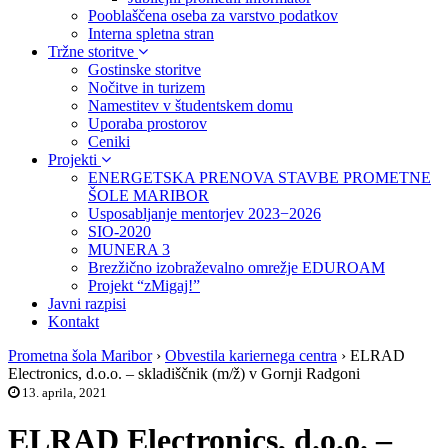
Pooblaščena oseba za varstvo podatkov
Interna spletna stran
Tržne storitve
Gostinske storitve
Nočitve in turizem
Namestitev v študentskem domu
Uporaba prostorov
Ceniki
Projekti
ENERGETSKA PRENOVA STAVBE PROMETNE
ŠOLE MARIBOR
Usposabljanje mentorjev 2023−2026
SIO-2020
MUNERA 3
Brezžično izobraževalno omrežje EDUROAM
Projekt “zMigaj!”
Javni razpisi
Kontakt
Prometna šola Maribor
›
Obvestila kariernega centra
›
ELRAD
Electronics, d.o.o. – skladiščnik (m/ž) v Gornji Radgoni
13. aprila, 2021
ELRAD Electronics, d.o.o. –