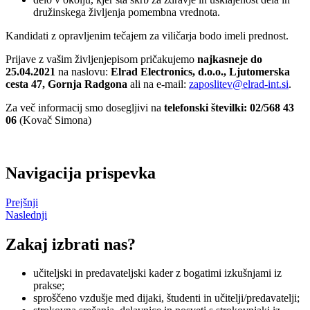
družinskega življenja pomembna vrednota.
Kandidati z opravljenim tečajem za viličarja bodo imeli prednost.
Prijave z vašim življenjepisom pričakujemo
najkasneje do
25.04.2021
na naslovu:
Elrad Electronics, d.o.o., Ljutomerska
cesta 47, Gornja Radgona
ali na e-mail:
zaposlitev@elrad-int.si
.
Za več informacij smo dosegljivi na
telefonski številki: 02/568 43
06
(Kovač Simona)
Navigacija prispevka
Prejšnji
Naslednji
Zakaj izbrati nas?
učiteljski in predavateljski kader z bogatimi izkušnjami iz
prakse;
sproščeno vzdušje med dijaki, študenti in učitelji/predavatelji;