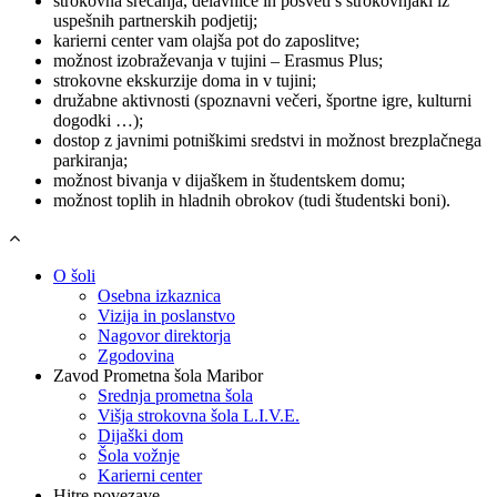
strokovna srečanja, delavnice in posveti s strokovnjaki iz
uspešnih partnerskih podjetij;
karierni center vam olajša pot do zaposlitve;
možnost izobraževanja v tujini – Erasmus Plus;
strokovne ekskurzije doma in v tujini;
družabne aktivnosti (spoznavni večeri, športne igre, kulturni
dogodki …);
dostop z javnimi potniškimi sredstvi in možnost brezplačnega
parkiranja;
možnost bivanja v dijaškem in študentskem domu;
možnost toplih in hladnih obrokov (tudi študentski boni).
O šoli
Osebna izkaznica
Vizija in poslanstvo
Nagovor direktorja
Zgodovina
Zavod Prometna šola Maribor
Srednja prometna šola
Višja strokovna šola L.I.V.E.
Dijaški dom
Šola vožnje
Karierni center
Hitre povezave