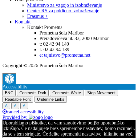
Ministrstvo za vzgojo in izobraževanje
Center RS za poklicno izobraževanje
Erasmus +
Kontakt
Kontakt Prometna
Prometna šola Maribor
Preradovičeva ul. 33, 2000 Maribor
t: 02 42 94 140
f: 02 42 94 139
e: tajnistvo@prometna.net
Copyright © 2026 Prometna šola Maribor
Accessibility
B&C
Contrasts Dark
Contrasts White
Stop Movement
Readable Font
Underline Links
A
A
A
cancel accessibility
Provided by:
Uporabljamo piškotke, da vam zagotovimo boljšo uporabniško
izkušnjo. Če nadaljujete brez spremembe nastavitev, bomo razumeli,
da se s tem strinjate. Če želite spremeniti nastavitve, kliknite na več.