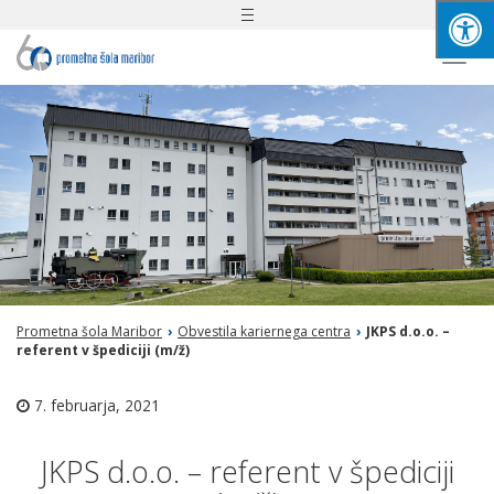
Toggle
navigation
Togg
navi
Prometna šola Maribor
›
Obvestila kariernega centra
›
JKPS d.o.o. –
referent v špediciji (m/ž)
7. februarja, 2021
JKPS d.o.o. – referent v špediciji