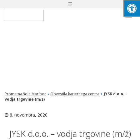
Toggle
navigation
Togg
navi
Prometna šola Maribor
›
Obvestila kariernega centra
›
JYSK d.o.o. –
vodja trgovine (m/ž)
8. novembra, 2020
JYSK d.o.o. – vodja trgovine (m/ž)