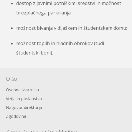
dostop z javnimi potniškimi sredstvi in možnost
brezplačnega parkiranja;
možnost bivanja v dijaškem in študentskem domu;
možnost toplih in hladnih obrokov (tudi
študentski boni).
O šoli
Osebna izkaznica
Vizija in poslanstvo
Nagovor direktorja
Zgodovina
Zavod Prometna šola Maribor