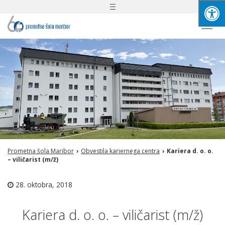
Toggle
navigation
Togg
navi
Prometna šola Maribor
›
Obvestila kariernega centra
›
Kariera d. o. o.
– viličarist (m/ž)
28. oktobra, 2018
Kariera d. o. o. – viličarist (m/ž)