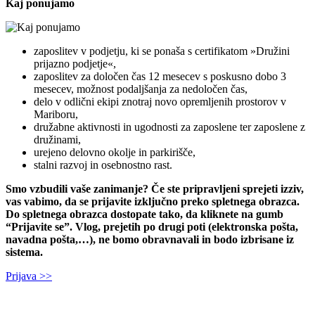
Kaj ponujamo
zaposlitev v podjetju, ki se ponaša s certifikatom »Družini
prijazno podjetje«,
zaposlitev za določen čas 12 mesecev s poskusno dobo 3
mesecev, možnost podaljšanja za nedoločen čas,
delo v odlični ekipi znotraj novo opremljenih prostorov v
Mariboru,
družabne aktivnosti in ugodnosti za zaposlene ter zaposlene z
družinami,
urejeno delovno okolje in parkirišče,
stalni razvoj in osebnostno rast.
Smo vzbudili vaše zanimanje? Če ste pripravljeni sprejeti izziv,
vas vabimo, da se prijavite izključno preko spletnega obrazca.
Do spletnega obrazca dostopate tako, da kliknete na gumb
“Prijavite se”. Vlog, prejetih po drugi poti (elektronska pošta,
navadna pošta,…), ne bomo obravnavali in bodo izbrisane iz
sistema.
Prijava >>