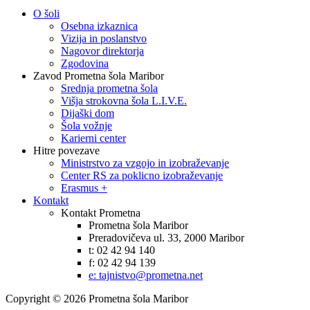
O šoli
Osebna izkaznica
Vizija in poslanstvo
Nagovor direktorja
Zgodovina
Zavod Prometna šola Maribor
Srednja prometna šola
Višja strokovna šola L.I.V.E.
Dijaški dom
Šola vožnje
Karierni center
Hitre povezave
Ministrstvo za vzgojo in izobraževanje
Center RS za poklicno izobraževanje
Erasmus +
Kontakt
Kontakt Prometna
Prometna šola Maribor
Preradovičeva ul. 33, 2000 Maribor
t: 02 42 94 140
f: 02 42 94 139
e: tajnistvo@prometna.net
Copyright © 2026 Prometna šola Maribor