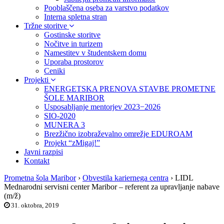
Pooblaščena oseba za varstvo podatkov
Interna spletna stran
Tržne storitve
Gostinske storitve
Nočitve in turizem
Namestitev v študentskem domu
Uporaba prostorov
Ceniki
Projekti
ENERGETSKA PRENOVA STAVBE PROMETNE
ŠOLE MARIBOR
Usposabljanje mentorjev 2023−2026
SIO-2020
MUNERA 3
Brezžično izobraževalno omrežje EDUROAM
Projekt “zMigaj!”
Javni razpisi
Kontakt
Prometna šola Maribor
›
Obvestila kariernega centra
›
LIDL
Mednarodni servisni center Maribor – referent za upravljanje nabave
(m/ž)
31. oktobra, 2019