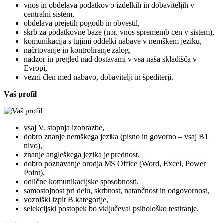
vnos in obdelava podatkov o izdelkih in dobaviteljih v
centralni sistem,
obdelava prejetih pogodb in obvestil,
skrb za podatkovne baze (npr. vnos sprememb cen v sistem),
komunikacija s tujimi oddelki nabave v nemškem jeziku,
načrtovanje in kontroliranje zalog,
nadzor in pregled nad dostavami v vsa naša skladišča v
Evropi,
vezni člen med nabavo, dobavitelji in špediterji.
Vaš profil
vsaj V. stopnja izobrazbe,
dobro znanje nemškega jezika (pisno in govorno – vsaj B1
nivo),
znanje angleškega jezika je prednost,
dobro poznavanje orodja MS Office (Word, Excel, Power
Point),
odlične komunikacijske sposobnosti,
samostojnost pri delu, skrbnost, natančnost in odgovornost,
vozniški izpit B kategorije,
selekcijski postopek bo vključeval psihološko testiranje.