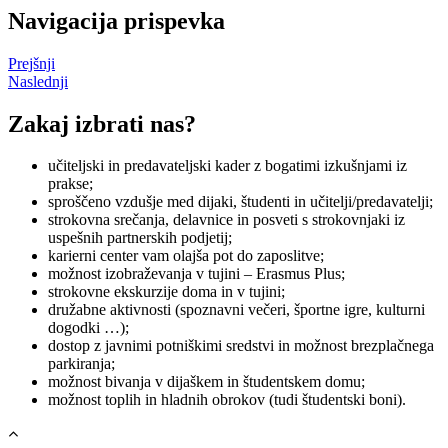
Navigacija prispevka
Prejšnji
Naslednji
Zakaj izbrati nas?
učiteljski in predavateljski kader z bogatimi izkušnjami iz
prakse;
sproščeno vzdušje med dijaki, študenti in učitelji/predavatelji;
strokovna srečanja, delavnice in posveti s strokovnjaki iz
uspešnih partnerskih podjetij;
karierni center vam olajša pot do zaposlitve;
možnost izobraževanja v tujini – Erasmus Plus;
strokovne ekskurzije doma in v tujini;
družabne aktivnosti (spoznavni večeri, športne igre, kulturni
dogodki …);
dostop z javnimi potniškimi sredstvi in možnost brezplačnega
parkiranja;
možnost bivanja v dijaškem in študentskem domu;
možnost toplih in hladnih obrokov (tudi študentski boni).