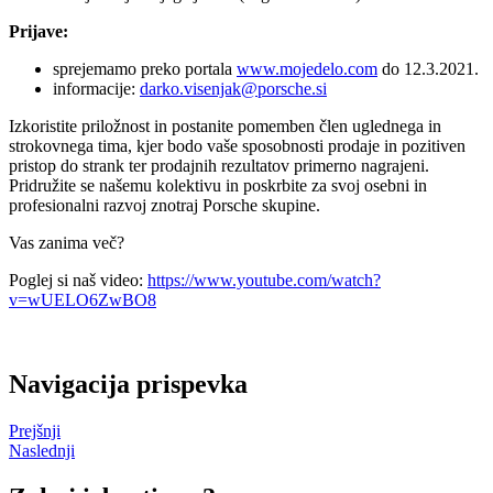
Prijave:
sprejemamo preko portala
www.mojedelo.com
do 12.3.2021.
informacije:
darko.visenjak@porsche.si
Izkoristite priložnost in postanite pomemben člen uglednega in
strokovnega tima, kjer bodo vaše sposobnosti prodaje in pozitiven
pristop do strank ter prodajnih rezultatov primerno nagrajeni.
Pridružite se našemu kolektivu in poskrbite za svoj osebni in
profesionalni razvoj znotraj Porsche skupine.
Vas zanima več?
Poglej si naš video:
https://www.youtube.com/watch?
v=wUELO6ZwBO8
Navigacija prispevka
Prejšnji
Naslednji