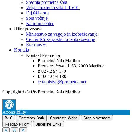
Srednja prometna šola
Višja strokovna šola L.I.V.E.
Dijaški dom
Šola vožnje
Karierni center
Hitre povezave
Ministrstvo za vzgojo in izobraževanje
Center RS za poklicno izobraževanje
Erasmus +
Kontakt
Kontakt Prometna
Prometna šola Maribor
Preradovičeva ul. 33, 2000 Maribor
t: 02 42 94 140
f: 02 42 94 139
e: tajnistvo@prometna.net
Copyright © 2026 Prometna šola Maribor
Accessibility
B&C
Contrasts Dark
Contrasts White
Stop Movement
Readable Font
Underline Links
A
A
A