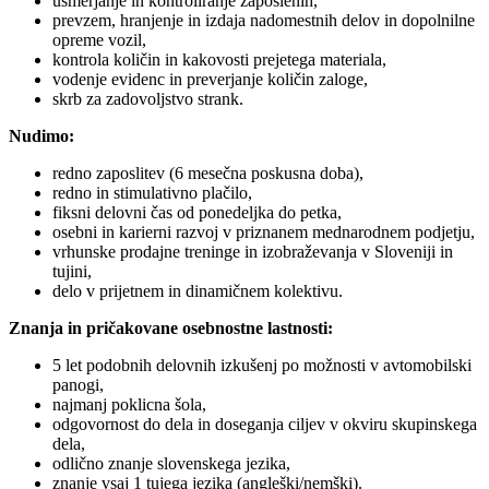
usmerjanje in kontroliranje zaposlenih,
prevzem, hranjenje in izdaja nadomestnih delov in dopolnilne
opreme vozil,
kontrola količin in kakovosti prejetega materiala,
vodenje evidenc in preverjanje količin zaloge,
skrb za zadovoljstvo strank.
Nudimo:
redno zaposlitev (6 mesečna poskusna doba),
redno in stimulativno plačilo,
fiksni delovni čas od ponedeljka do petka,
osebni in karierni razvoj v priznanem mednarodnem podjetju,
vrhunske prodajne treninge in izobraževanja v Sloveniji in
tujini,
delo v prijetnem in dinamičnem kolektivu.
Znanja in pričakovane osebnostne lastnosti:
5 let podobnih delovnih izkušenj po možnosti v avtomobilski
panogi,
najmanj poklicna šola,
odgovornost do dela in doseganja ciljev v okviru skupinskega
dela,
odlično znanje slovenskega jezika,
znanje vsaj 1 tujega jezika (angleški/nemški).