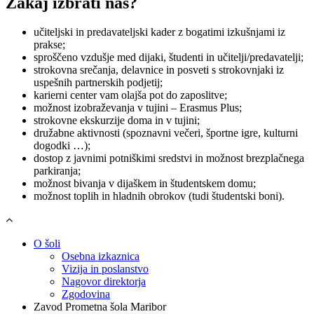
Zakaj izbrati nas?
učiteljski in predavateljski kader z bogatimi izkušnjami iz
prakse;
sproščeno vzdušje med dijaki, študenti in učitelji/predavatelji;
strokovna srečanja, delavnice in posveti s strokovnjaki iz
uspešnih partnerskih podjetij;
karierni center vam olajša pot do zaposlitve;
možnost izobraževanja v tujini – Erasmus Plus;
strokovne ekskurzije doma in v tujini;
družabne aktivnosti (spoznavni večeri, športne igre, kulturni
dogodki …);
dostop z javnimi potniškimi sredstvi in možnost brezplačnega
parkiranja;
možnost bivanja v dijaškem in študentskem domu;
možnost toplih in hladnih obrokov (tudi študentski boni).
O šoli
Osebna izkaznica
Vizija in poslanstvo
Nagovor direktorja
Zgodovina
Zavod Prometna šola Maribor