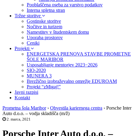
Pooblaščena oseba za varstvo podatkov
Interna spletna stran
Tržne storitve
Gostinske storitve
Nočitve in turizem
Namestitev v študentskem domu
Uporaba prostorov
Ceniki
Projekti
ENERGETSKA PRENOVA STAVBE PROMETNE
ŠOLE MARIBOR
Usposabljanje mentorjev 2023−2026
SIO-2020
MUNERA 3
Brezžično izobraževalno omrežje EDUROAM
Projekt “zMigaj!”
Javni razpisi
Kontakt
Prometna šola Maribor
›
Obvestila kariernega centra
›
Porsche Inter
Auto d.o.o. – vodja skladišča (m/ž)
2. marca, 2021
Porsche Inter Auto d.o.o. –