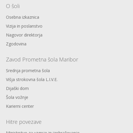
O šoli
Osebna izkaznica
Vizija in poslanstvo
Nagovor direktorja
Zgodovina
Zavod Prometna šola Maribor
Srednja prometna šola
Višja strokovna šola L.I.V.E.
Dijaški dom
Šola vožnje
Karierni center
Hitre povezave
Ministrstvo za vzgojo in izobraževanje