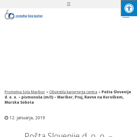
Toggle
navigation
Togg
navi
Prometna šola Maribor
›
Obvestila kariernega centra
›
Pošta Slovenije
d. o. o. – pismonoša (m/ž) – Maribor, Ptuj, Ravne na Koroškem,
Murska Sobota
12. januarja, 2019
Pošta Slovenije d. o. o. –