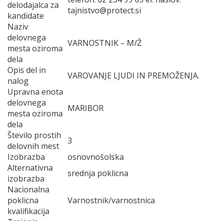
delodajalca za
tajnistvo@protect.si
kandidate
Naziv
delovnega
VARNOSTNIK – M/Ž
mesta oziroma
dela
Opis del in
VAROVANJE LJUDI IN PREMOŽENJA.
nalog
Upravna enota
delovnega
MARIBOR
mesta oziroma
dela
Število prostih
3
delovnih mest
Izobrazba
osnovnošolska
Alternativna
srednja poklicna
izobrazba
Nacionalna
poklicna
Varnostnik/varnostnica
kvalifikacija