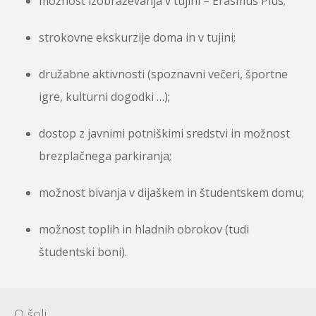
možnost izobraževanja v tujini – Erasmus Plus;
strokovne ekskurzije doma in v tujini;
družabne aktivnosti (spoznavni večeri, športne
igre, kulturni dogodki …);
dostop z javnimi potniškimi sredstvi in možnost
brezplačnega parkiranja;
možnost bivanja v dijaškem in študentskem domu;
možnost toplih in hladnih obrokov (tudi
študentski boni).
O šoli