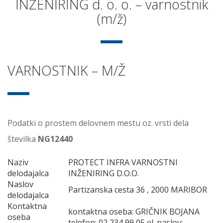
INŽENIRING d. o. o. – varnostnik
(m/ž)
VARNOSTNIK – M/Ž
Podatki o prostem delovnem mestu oz. vrsti dela
številka
NG12440
Naziv
PROTECT INFRA VARNOSTNI
delodajalca
INŽENIRING D.O.O.
Naslov
Partizanska cesta 36 , 2000 MARIBOR
delodajalca
Kontaktna
kontaktna oseba: GRIČNIK BOJANA
oseba
telefon: 02 234 99 05 el. naslov: