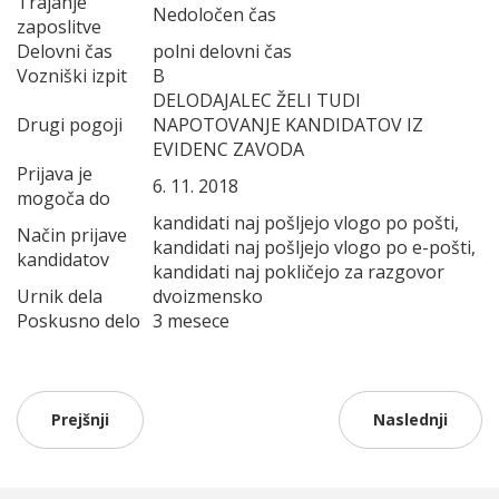
Trajanje
Nedoločen čas
zaposlitve
Delovni čas
polni delovni čas
Vozniški izpit
B
DELODAJALEC ŽELI TUDI
Drugi pogoji
NAPOTOVANJE KANDIDATOV IZ
EVIDENC ZAVODA
Prijava je
6. 11. 2018
mogoča do
kandidati naj pošljejo vlogo po pošti,
Način prijave
kandidati naj pošljejo vlogo po e-pošti,
kandidatov
kandidati naj pokličejo za razgovor
Urnik dela
dvoizmensko
Poskusno delo
3 mesece
Prejšnji
Naslednji