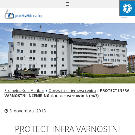
Toggle
navigation
Togg
navi
Prometna šola Maribor
›
Obvestila kariernega centra
›
PROTECT INFRA
VARNOSTNI INŽENIRING d. o. o. – varnostnik (m/ž)
3. novembra, 2018
PROTECT INFRA VARNOSTNI