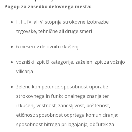
Pogoji za zasedbo delovnega mesta:
I., II., IV. ali V. stopnja strokovne izobrazbe
trgovske, tehnične ali druge smeri
6 mesecev delovnih izkušenj
vozniški izpit B kategorije, zaželen izpit za vožnjo
viličarja
želene kompetence: sposobnost uporabe
strokovnega in funkcionalnega znanja ter
izkušenj; vestnost, zanesljivost, poštenost,
etičnost; sposobnost odprtega komuniciranja;
sposobnost hitrega prilagajanja; občutek za