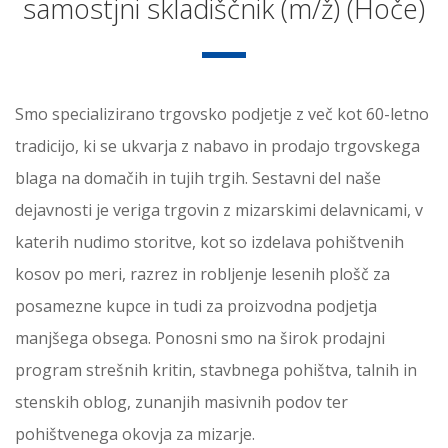
samostjni skladiščnik (m/ž) (Hoče)
Smo specializirano trgovsko podjetje z več kot 60-letno
tradicijo, ki se ukvarja z nabavo in prodajo trgovskega
blaga na domačih in tujih trgih. Sestavni del naše
dejavnosti je veriga trgovin z mizarskimi delavnicami, v
katerih nudimo storitve, kot so izdelava pohištvenih
kosov po meri, razrez in robljenje lesenih plošč za
posamezne kupce in tudi za proizvodna podjetja
manjšega obsega. Ponosni smo na širok prodajni
program strešnih kritin, stavbnega pohištva, talnih in
stenskih oblog, zunanjih masivnih podov ter
pohištvenega okovja za mizarje.