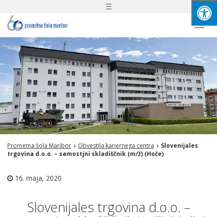
Toggle
navigation
Togg
navi
Prometna šola Maribor
›
Obvestila kariernega centra
›
Slovenijales
trgovina d.o.o. – samostjni skladiščnik (m/ž) (Hoče)
16. maja, 2020
Slovenijales trgovina d.o.o. –