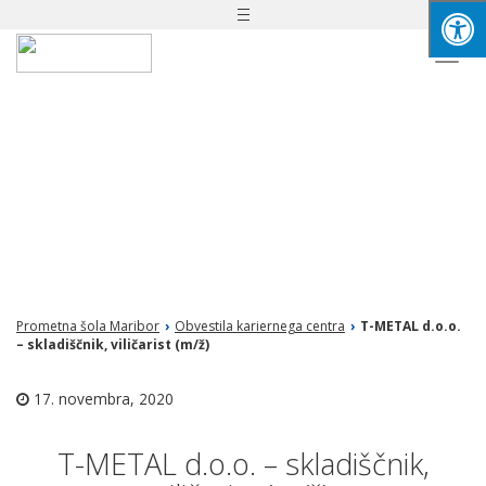
Toggle
navigation
Togg
navi
Prometna šola Maribor
›
Obvestila kariernega centra
›
T-METAL d.o.o.
– skladiščnik, viličarist (m/ž)
17. novembra, 2020
T-METAL d.o.o. – skladiščnik,