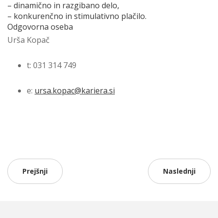
– dinamično in razgibano delo,
– konkurenčno in stimulativno plačilo.
Odgovorna oseba
Urša Kopač
t: 031 314 749
e:
ursa.kopac@kariera.si
Prejšnji
Naslednji