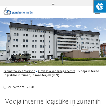
Toggle
navigation
Togg
navi
Prometna šola Maribor
›
Obvestila kariernega centra
›
Vodja interne
logistike in zunanjih monterjev (m/ž)
29. oktobra, 2020
Vodja interne logistike in zunanjih