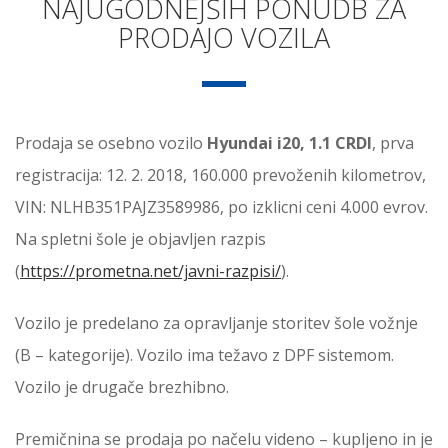
NAJUGODNEJŠIH PONUDB ZA
PRODAJO VOZILA
Prodaja se osebno vozilo
Hyundai i20, 1.1 CRDI
, prva
registracija: 12. 2. 2018, 160.000 prevoženih kilometrov,
VIN: NLHB351PAJZ3589986, po izklicni ceni 4.000 evrov.
Na spletni šole je objavljen razpis
(
https://prometna.net/javni-razpisi/
).
Vozilo je predelano za opravljanje storitev šole vožnje
(B – kategorije). Vozilo ima težavo z DPF sistemom.
Vozilo je drugače brezhibno.
Premičnina se prodaja po načelu videno – kupljeno in je