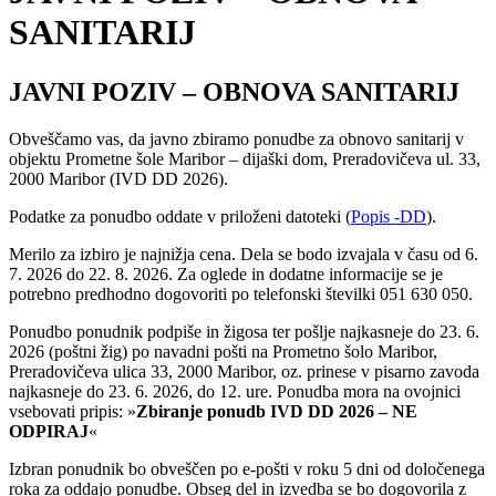
SANITARIJ
JAVNI POZIV – OBNOVA SANITARIJ
Obveščamo vas, da javno zbiramo ponudbe za obnovo sanitarij v
objektu Prometne šole Maribor – dijaški dom, Preradovičeva ul. 33,
2000 Maribor (IVD DD 2026).
Podatke za ponudbo oddate v priloženi datoteki (
Popis -DD
).
Merilo za izbiro je najnižja cena. Dela se bodo izvajala v času od 6.
7. 2026 do 22. 8. 2026. Za oglede in dodatne informacije se je
potrebno predhodno dogovoriti po telefonski številki 051 630 050.
Ponudbo ponudnik podpiše in žigosa ter pošlje najkasneje do 23. 6.
2026 (poštni žig) po navadni pošti na Prometno šolo Maribor,
Preradovičeva ulica 33, 2000 Maribor, oz. prinese v pisarno zavoda
najkasneje do 23. 6. 2026, do 12. ure. Ponudba mora na ovojnici
vsebovati pripis: »
Zbiranje ponudb
IVD DD 2026
– NE
ODPIRAJ
«
Izbran ponudnik bo obveščen po e-pošti v roku 5 dni od določenega
roka za oddajo ponudbe. Obseg del in izvedba se bo dogovorila z