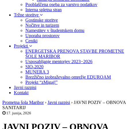
Pooblaščena oseba za varstvo podatkov
Interna spletna stran
Tržne storitve
Gostinske storitve
Nočitve in turizem
Namestitev v študentskem domu
Uporaba prostorov
Ceniki
Projekti
ENERGETSKA PRENOVA STAVBE PROMETNE
ŠOLE MARIBOR
Usposabljanje mentorjev 2023−2026
SIO-2020
MUNERA 3
Brezžično izobraževalno omrežje EDUROAM
Projekt “zMigaj!”
Javni razpisi
Kontakt
Prometna šola Maribor
›
Javni razpisi
›
JAVNI POZIV – OBNOVA
SANITARIJ
17. junija, 2026
JAVNI POZIV – OBNOVA