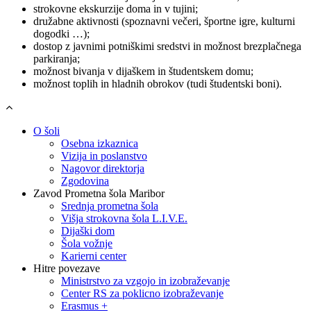
strokovne ekskurzije doma in v tujini;
družabne aktivnosti (spoznavni večeri, športne igre, kulturni
dogodki …);
dostop z javnimi potniškimi sredstvi in možnost brezplačnega
parkiranja;
možnost bivanja v dijaškem in študentskem domu;
možnost toplih in hladnih obrokov (tudi študentski boni).
O šoli
Osebna izkaznica
Vizija in poslanstvo
Nagovor direktorja
Zgodovina
Zavod Prometna šola Maribor
Srednja prometna šola
Višja strokovna šola L.I.V.E.
Dijaški dom
Šola vožnje
Karierni center
Hitre povezave
Ministrstvo za vzgojo in izobraževanje
Center RS za poklicno izobraževanje
Erasmus +