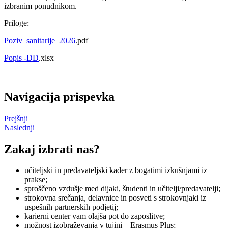
izbranim ponudnikom.
Priloge:
Poziv_sanitarije_2026
.pdf
Popis -DD
.xlsx
Navigacija prispevka
Prejšnji
Naslednji
Zakaj izbrati nas?
učiteljski in predavateljski kader z bogatimi izkušnjami iz
prakse;
sproščeno vzdušje med dijaki, študenti in učitelji/predavatelji;
strokovna srečanja, delavnice in posveti s strokovnjaki iz
uspešnih partnerskih podjetij;
karierni center vam olajša pot do zaposlitve;
možnost izobraževanja v tujini – Erasmus Plus;