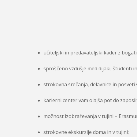
učiteljski in predavateljski kader z bogat
sproščeno vzdušje med dijaki, študenti in 
strokovna srečanja, delavnice in posveti 
karierni center vam olajša pot do zaposli
možnost izobraževanja v tujini – Erasmus
strokovne ekskurzije doma in v tujini;