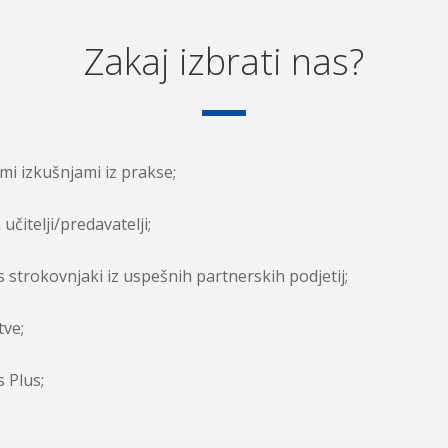
Zakaj izbrati nas?
imi izkušnjami iz prakse;
učitelji/predavatelji;
s strokovnjaki iz uspešnih partnerskih podjetij;
tve;
 Plus;