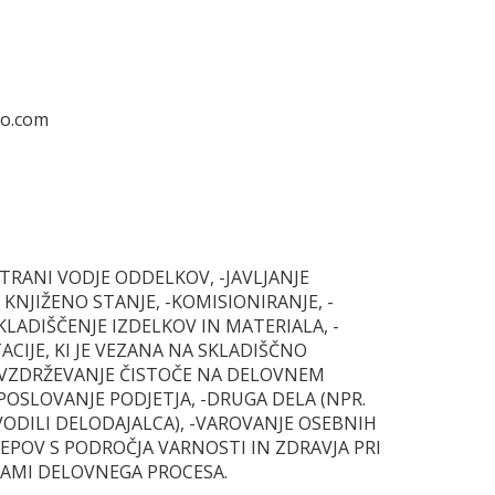
go.com
TRANI VODJE ODDELKOV, -JAVLJANJE
NJIŽENO STANJE, -KOMISIONIRANJE, -
ADIŠČENJE IZDELKOV IN MATERIALA, -
CIJE, KI JE VEZANA NA SKLADIŠČNO
-VZDRŽEVANJE ČISTOČE NA DELOVNEM
POSLOVANJE PODJETJA, -DRUGA DELA (NPR.
ODILI DELODAJALCA), -VAROVANJE OSEBNIH
REPOV S PODROČJA VARNOSTI IN ZDRAVJA PRI
BAMI DELOVNEGA PROCESA.