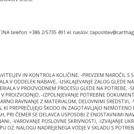
A telefon: +386 2/5735 491 el. naslov: zaposlitev@cartha
ITELJEV IN KONTROLA KOLIČINE, -PREVZEM NAROČIL S S
LA V ODDELEK NABAVE, -USKLAJEVANJE ZALOG GLEDE NA K
IALA V PROIZVODNEM PROCESU GLEDE NA POTREBE, -SKL
A V PROIZVODNJO, -IZPOLNJEVANJE POTREBNE DOKUMENTA
DARNO RAVNANJE Z MATERIALOM, DELOVNIMI SREDSTVI, 
G, KI PREPREČUJEJO ŠKODO IN ZAGOTAVLJAJO NEMOTENO 
H, PRI ČEMER SE DELAVCA USPOSOBI Z ENOSTAVNIMI NAV
NANI, -VAROVANJE POSLOVNE SKRIVNOSTI, -IZVAJANJE UK
EPU OZ. NALOGU NADREJENEGA VODJE V SKLADU S POTRE