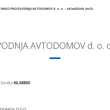
HAGO PROIZVODNJA AVTODOMOV d. o. o. – skladiščnik (m/ž)
NJA AVTODOMOV d. o. o. –
številka
NL68805
DOMOV D.O.O.