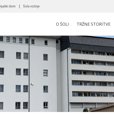
Dijaški dom
Šola vožnje
O ŠOLI
TRŽNE STORITVE