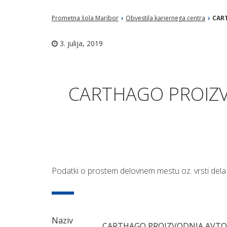
Prometna šola Maribor
›
Obvestila kariernega centra
›
CART
3. julija, 2019
CARTHAGO PROIZVOD
Podatki o prostem delovnem mestu oz. vrsti dela 
Naziv
CARTHAGO PROIZVODNJA AVTO