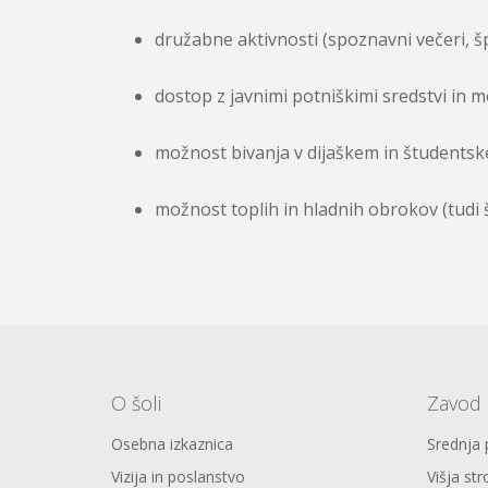
družabne aktivnosti (spoznavni večeri, šp
dostop z javnimi potniškimi sredstvi in 
možnost bivanja v dijaškem in študents
možnost toplih in hladnih obrokov (tudi 
O šoli
Zavod 
Osebna izkaznica
Srednja
Vizija in poslanstvo
Višja str