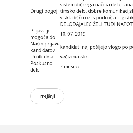
sistematičnega načina dela, -ana
Drugi pogoji
timsko delo, dobre komunikacijsk
v skladišču oz. s področja logistik
DELODAJALEC ŽELI TUDI NAPO
Prijava je
10. 07. 2019
mogoča do
Način prijave
kandidati naj pošljejo vlogo po p
kandidatov
Urnik dela
večizmensko
Poskusno
3 mesece
delo
Prejšnji