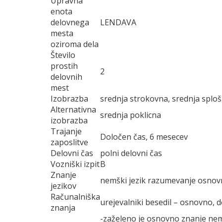
Upravna
enota
delovnega
LENDAVA
mesta
oziroma dela
Število
prostih
2
delovnih
mest
Izobrazba
srednja strokovna, srednja splo
Alternativna
srednja poklicna
izobrazba
Trajanje
Določen čas, 6 mesecev
zaposlitve
Delovni čas
polni delovni čas
Vozniški izpit
B
Znanje
nemški jezik razumevanje osnov
jezikov
Računalniška
urejevalniki besedil – osnovno,
znanja
-zaželeno je osnovno znanje nemš