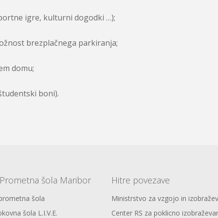
ortne igre, kulturni dogodki …);
možnost brezplačnega parkiranja;
kem domu;
študentski boni).
Prometna šola Maribor
Hitre povezave
 prometna šola
Ministrstvo za vzgojo in izobraže
okovna šola L.I.V.E.
Center RS za poklicno izobraževa