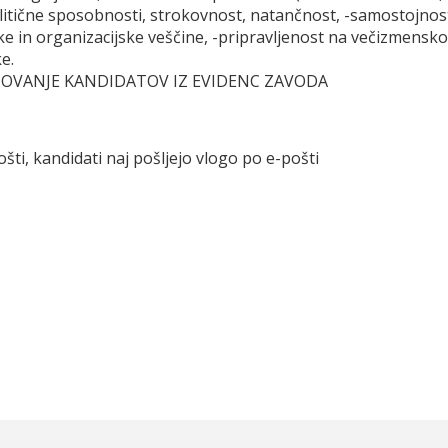
litične sposobnosti, strokovnost, natančnost, -samostojnost 
e in organizacijske veščine, -pripravljenost na večizmensko 
e.
TOVANJE KANDIDATOV IZ EVIDENC ZAVODA
ošti, kandidati naj pošljejo vlogo po e-pošti