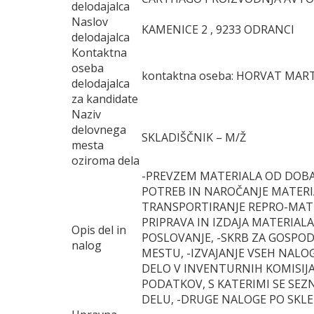
delodajalca
Naslov
KAMENICE 2 , 9233 ODRANCI
delodajalca
Kontaktna
oseba
kontaktna oseba: HORVAT MARTIN
delodajalca
za kandidate
Naziv
delovnega
SKLADIŠČNIK – M/Ž
mesta
oziroma dela
-PREVZEM MATERIALA OD DOBAV
POTREB IN NAROČANJE MATERIA
TRANSPORTIRANJE REPRO-MATER
PRIPRAVA IN IZDAJA MATERIAL
Opis del in
POSLOVANJE, -SKRB ZA GOSPO
nalog
MESTU, -IZVAJANJE VSEH NALO
DELO V INVENTURNIH KOMISIJA
PODATKOV, S KATERIMI SE SEZ
DELU, -DRUGE NALOGE PO SKL