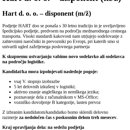
Hart d. o. o. – disponent (m/ž)
Podjetje HART doo se ponaša s 30 letno tradicijo in je uveljavljeno
špedicijsko podjetje, predvsem na področju mednarodnega cestnega
transporta. Visoki standardi kakovosti nam utrjujejo sodelovanje z
zahtevnimi naročniki in prevozniki po Evropi, pri katerih smo si
ustvarili ugled zaželjenega poslovnega partnerja
K skupnemu ustvarjanju vabimo novo sodelavko ali sodelavca
na področju logistike.
Kandidat/ka mora izpolnjevati naslednje pogoje:
vsaj V. stopnjo izobrazbe
5 let delovnih izkušenj v logistiki;
aktivno znanje angleškega in nemškega jezika;
poznavanje dela z računalnikom v MS-Office;
vozniško dovoljenje B kategorije, lasten prevoz
Z izbranim kandidatom/kandidatko bomo sklenili delovno
razmerje
za nedoločen čas s poskusnim delom treh mesecev
.
Kraj opravljanja dela: na sedežu podjetja