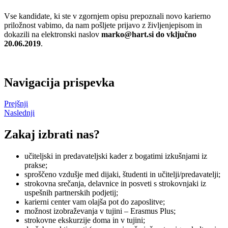
Vse kandidate, ki ste v zgornjem opisu prepoznali novo karierno
priložnost vabimo, da nam pošljete prijavo z življenjepisom in
dokazili na elektronski naslov
marko@hart.si
do vključno
20.06.2019
.
Navigacija prispevka
Prejšnji
Naslednji
Zakaj izbrati nas?
učiteljski in predavateljski kader z bogatimi izkušnjami iz
prakse;
sproščeno vzdušje med dijaki, študenti in učitelji/predavatelji;
strokovna srečanja, delavnice in posveti s strokovnjaki iz
uspešnih partnerskih podjetij;
karierni center vam olajša pot do zaposlitve;
možnost izobraževanja v tujini – Erasmus Plus;
strokovne ekskurzije doma in v tujini;