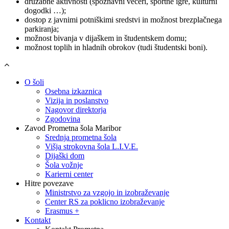
družabne aktivnosti (spoznavni večeri, športne igre, kulturni
dogodki …);
dostop z javnimi potniškimi sredstvi in možnost brezplačnega
parkiranja;
možnost bivanja v dijaškem in študentskem domu;
možnost toplih in hladnih obrokov (tudi študentski boni).
O šoli
Osebna izkaznica
Vizija in poslanstvo
Nagovor direktorja
Zgodovina
Zavod Prometna šola Maribor
Srednja prometna šola
Višja strokovna šola L.I.V.E.
Dijaški dom
Šola vožnje
Karierni center
Hitre povezave
Ministrstvo za vzgojo in izobraževanje
Center RS za poklicno izobraževanje
Erasmus +
Kontakt