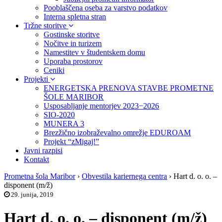
Pooblaščena oseba za varstvo podatkov
Interna spletna stran
Tržne storitve
Gostinske storitve
Nočitve in turizem
Namestitev v študentskem domu
Uporaba prostorov
Ceniki
Projekti
ENERGETSKA PRENOVA STAVBE PROMETNE
ŠOLE MARIBOR
Usposabljanje mentorjev 2023−2026
SIO-2020
MUNERA 3
Brezžično izobraževalno omrežje EDUROAM
Projekt “zMigaj!”
Javni razpisi
Kontakt
Prometna šola Maribor
›
Obvestila kariernega centra
›
Hart d. o. o. –
disponent (m/ž)
29. junija, 2019
Hart d. o. o. – disponent (m/ž)