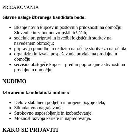
PRIČAKOVANJA
Glavne naloge izbranega kandidata bodo:
iskanje novih kupcev in poslovnih priložnosti na območju
Slovenije in zahodnoevropskih tržiščih;
sodeluje pri pripravi in izvedbi logističnih storitev na
navedenem območju;
pripravlja ponudbe in realizira naročene storitve za naročnike
organizira in izvaja pospeševanje prodaje na prodajnem
območju;
servisira obstoječe kupce – pred in poprodajne aktivnosti na
prodajnem območju;
NUDIMO
Izbranemu kandidatu/ki nudimo:
Delo v stabilnem podjetju in urejene pogoje dela;
Stimulativno nagrajevanje;
Strokovno usposabljanje in izobraževanje;
Možnost razvoja kariere in napredovanja.
KAKO SE PRIJAVITI