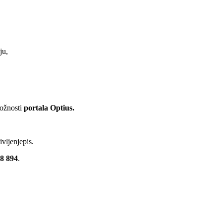
ju,
možnosti
portala Optius.
ivljenjepis.
8 894
.