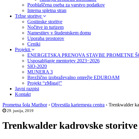
Pooblaščena oseba za varstvo podatkov
Interna spletna stran
Tržne storitve
Gostinske storitve
Nočitve in turizem
Namestitev v študentskem domu
Uporaba prostorov
Ceniki
Projekti
ENERGETSKA PRENOVA STAVBE PROMETNE Š
Usposabljanje mentorjev 2023−2026
SIO-2020
MUNERA 3
Brezžično izobraževalno omrežje EDUROAM
Projekt “zMigaj!”
Javni razpisi
Kontakt
Prometna šola Maribor
›
Obvestila kariernega centra
›
Trenkwalder kad
29. junija, 2019
Trenkwalder kadrovske storitve d