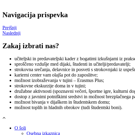
Navigacija prispevka
Prejšnji
Naslednji
Zakaj izbrati nas?
učiteljski in predavateljski kader z bogatimi izkušnjami iz praks
sproščeno vzdušje med dijaki, študenti in učitelji/predavatelji;
strokovna srečanja, delavnice in posveti s strokovnjaki iz uspešn
karierni center vam olajša pot do zaposlitve;
možnost izobraževanja v tujini – Erasmus Plus;
strokovne ekskurzije doma in v tujini;
družabne aktivnosti (spoznavni večeri, športne igre, kulturni d
dostop z javnimi potniškimi sredstvi in možnost brezplačnega pa
možnost bivanja v dijaškem in študentskem domu;
možnost toplih in hladnih obrokov (tudi študentski boni).
O šoli
Osebna izkaznica