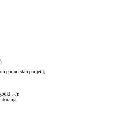
e;
ih partnerskih podjetij;
ogodki …);
rkiranja;