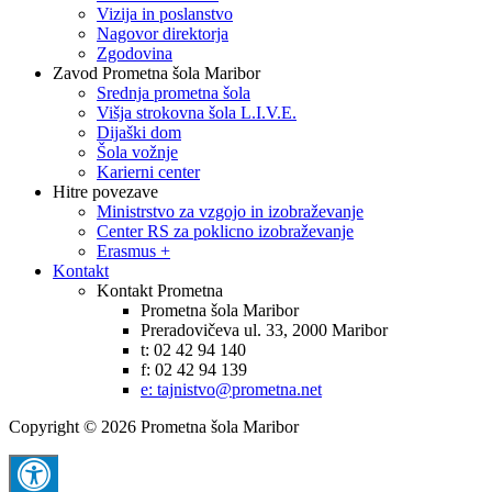
Vizija in poslanstvo
Nagovor direktorja
Zgodovina
Zavod Prometna šola Maribor
Srednja prometna šola
Višja strokovna šola L.I.V.E.
Dijaški dom
Šola vožnje
Karierni center
Hitre povezave
Ministrstvo za vzgojo in izobraževanje
Center RS za poklicno izobraževanje
Erasmus +
Kontakt
Kontakt Prometna
Prometna šola Maribor
Preradovičeva ul. 33, 2000 Maribor
t: 02 42 94 140
f: 02 42 94 139
e: tajnistvo@prometna.net
Copyright © 2026 Prometna šola Maribor