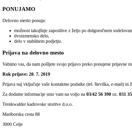
PONUJAMO
Delovno mesto ponuja:
možnost takojšnje zaposlitve z željo po dolgoročnem sodelovan
dvoizmensko delo,
delo v stabilnem podjetju.
Prijava na delovno mesto
Vabimo vas, da nam pošljete svojo prijavo preko ponujene prijavne 
Rok prijave: 28
.
7. 2019
Prijava naj vključuje vaše kontaktne podatke (tel. številka, e-mail) in ž
Za dodatne informacije smo vam na voljo na
03/42 56 390
oz.
031 35
Trenkwalder kadrovske storitve d.o.o.
Mariborska cesta 88
3000 Celje