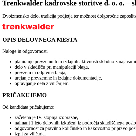
Trenkwalder kadrovske storitve d. o. o. – s
Dvoizmensko delo, tradicija podjetja ter možnost dolgoročne zaposlitv
OPIS DELOVNEGA MESTA
Naloge in odgovornosti
planiranje prevzemnih in izdajnih aktivnosti skladno z najavami 
delo v skladišču pri manipulaciji blaga,
prevzem in odprema blaga,
urejanje prevzemne in izdajne dokumentacije,
opravljanje dela z viličarjem.
PRIČAKUJEMO
Od kandidata pričakujemo:
zaželena je IV. stopnja izobrazbe,
najmanj 1 leto delovnih izkušenj iz področja skladiščnega poslo
odgovornost za pravilno količinsko in kakovostno pripravo poši
izpit za viličarja.