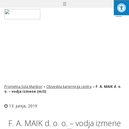
Toggle
navigation
Togg
navi
Prometna šola Maribor
›
Obvestila kariernega centra
›
F. A. MAIK d. o.
o. – vodja izmene (m/ž)
13. junija, 2019
F. A. MAIK d. o. o. – vodja izmene