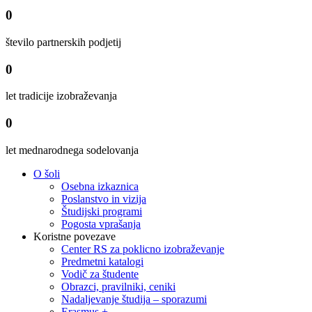
0
število partnerskih podjetij
0
let tradicije izobraževanja
0
let mednarodnega sodelovanja
O šoli
Osebna izkaznica
Poslanstvo in vizija
Študijski programi
Pogosta vprašanja
Koristne povezave
Center RS za poklicno izobraževanje
Predmetni katalogi
Vodič za študente
Obrazci, pravilniki, ceniki
Nadaljevanje študija – sporazumi
Erasmus +