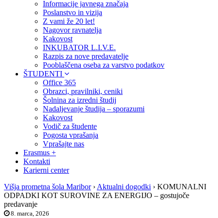
Informacije javnega značaja
Poslanstvo in vizija
Z vami že 20 let!
Nagovor ravnatelja
Kakovost
INKUBATOR L.I.V.E.
Razpis za nove predavatelje
Pooblaščena oseba za varstvo podatkov
ŠTUDENTI
Office 365
Obrazci, pravilniki, ceniki
Šolnina za izredni študij
Nadaljevanje študija – sporazumi
Kakovost
Vodič za študente
Pogosta vprašanja
Vprašajte nas
Erasmus +
Kontakti
Karierni center
Višja prometna šola Maribor
›
Aktualni dogodki
›
KOMUNALNI
ODPADKI KOT SUROVINE ZA ENERGIJO – gostujoče
predavanje
8. marca, 2026