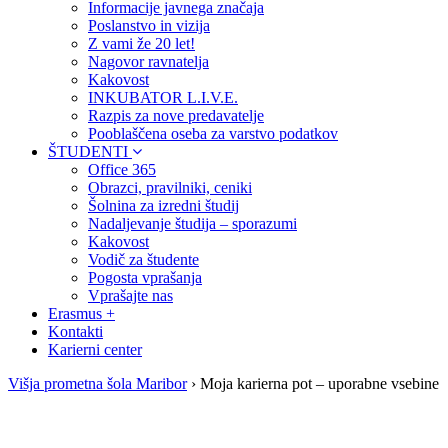
Informacije javnega značaja
Poslanstvo in vizija
Z vami že 20 let!
Nagovor ravnatelja
Kakovost
INKUBATOR L.I.V.E.
Razpis za nove predavatelje
Pooblaščena oseba za varstvo podatkov
ŠTUDENTI
Office 365
Obrazci, pravilniki, ceniki
Šolnina za izredni študij
Nadaljevanje študija – sporazumi
Kakovost
Vodič za študente
Pogosta vprašanja
Vprašajte nas
Erasmus +
Kontakti
Karierni center
Višja prometna šola Maribor
›
Moja karierna pot – uporabne vsebine