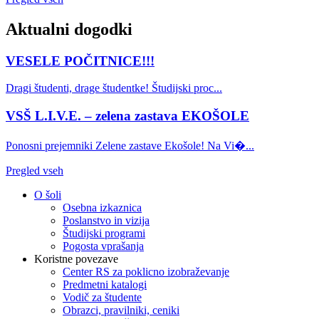
Aktualni dogodki
VESELE POČITNICE!!!
Dragi študenti, drage študentke! Študijski proc...
VSŠ L.I.V.E. – zelena zastava EKOŠOLE
Ponosni prejemniki Zelene zastave Ekošole! Na Vi�...
Pregled vseh
O šoli
Osebna izkaznica
Poslanstvo in vizija
Študijski programi
Pogosta vprašanja
Koristne povezave
Center RS za poklicno izobraževanje
Predmetni katalogi
Vodič za študente
Obrazci, pravilniki, ceniki