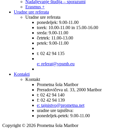
Nadaljevanje študija – sporazumi
Erasmus +
Uradne ure referata
Uradne ure referata
ponedeljek: 9.00-11.00
torek: 10.00-11.00 in 15.00-16.00
sreda: 9.00-11.00
četrtek: 11.00-13.00
petek: 9.00-11.00
t: 02 42 94 135
e: referat@vpsmb.eu
Kontakti
Kontakt
Prometna šola Maribor
Preradovičeva ul. 33, 2000 Maribor
t: 02 42 94 140
f: 02 42 94 139
e: tajnistvo@prometna.net
uradne ure tajništva:
ponedeljek-petek: 9.00-11.00
Copyright © 2026 Prometna šola Maribor