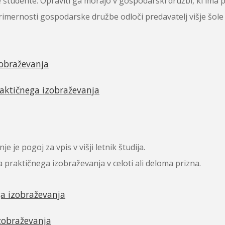
 študente. Opraviti ga morajo v gospodarski družbi, ki ima 
rimernosti gospodarske družbe odloči predavatelj višje šol
zobraževanja
raktičnega izobraževanja
je pogoj za vpis v višji letnik študija.
praktičnega izobraževanja v celoti ali deloma prizna.
ga izobraževanja
zobraževanja