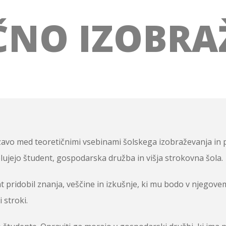
ČNO IZOBRA
zavo med teoretičnimi vsebinami šolskega izobraževanja in p
ujejo študent, gospodarska družba in višja strokovna šola.
nt pridobil znanja, veščine in izkušnje, ki mu bodo v njeg
 stroki.