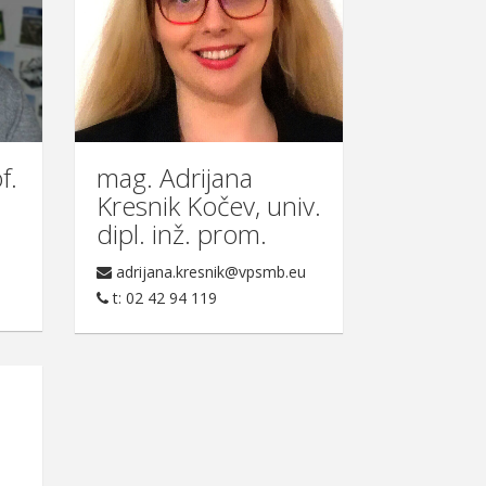
f.
mag. Adrijana
Kresnik Kočev, univ.
dipl. inž. prom.
3
adrijana.kresnik@vpsmb.eu
t: 02 42 94 119