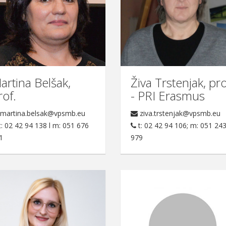
artina Belšak,
Živa Trstenjak, pro
rof.
- PRI Erasmus
martina.belsak@vpsmb.eu
ziva.trstenjak@vpsmb.eu
: 02 42 94 138 l m: 051 676
t: 02 42 94 106; m: 051 24
1
979