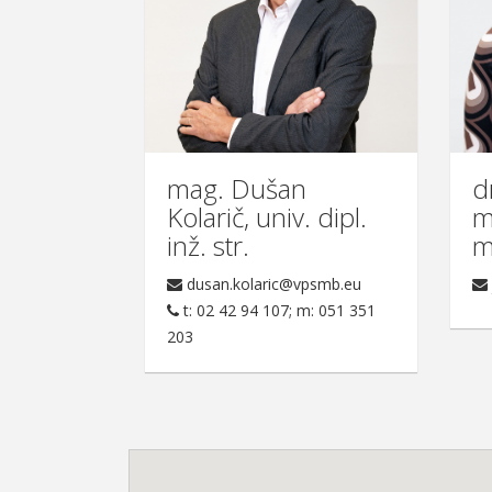
mag. Dušan
d
Kolarič, univ. dipl.
m
inž. str.
m
dusan.kolaric@vpsmb.eu
t: 02 42 94 107; m: 051 351
203