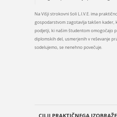
Na Višji strokovni šoli L.I.V.E. ima prakt
gospodarstvom zagotavlja takšen kader, 
podjetji, ki našim študentom omogočajo pr
diplomskih del, usmerjenih v reševanje pr
sodelujemo, se nenehno povečuje.
CILJI PRAKTIČNEGA IZOBRAŽ