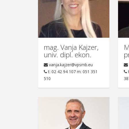
mag. Vanja Kajzer,
M
univ. dipl. ekon.
p
vanja.kajzer@vpsmb.eu
t: 02 42 94 107 m: 051 351
t
510
38