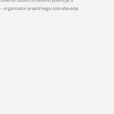
primerno razvito strokovno področje, v
e – organizator praktičnega izobraževanja