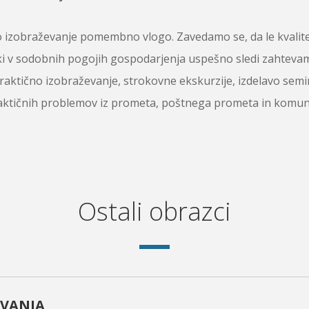
ično izobraževanje pomembno vlogo. Zavedamo se, da le kvali
ki v sodobnih pogojih gospodarjenja uspešno sledi zahtev
aktično izobraževanje, strokovne ekskurzije, izdelavo semi
aktičnih problemov iz prometa, poštnega prometa in komunale
Ostali obrazci
EVANJA