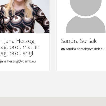
r. Jana Herzog,
Sandra Soršak
ag. prof. mat. in
sandra.sorsak@vpsmb.eu
ag. prof. angl.
jana.herzog@vpsmb.eu