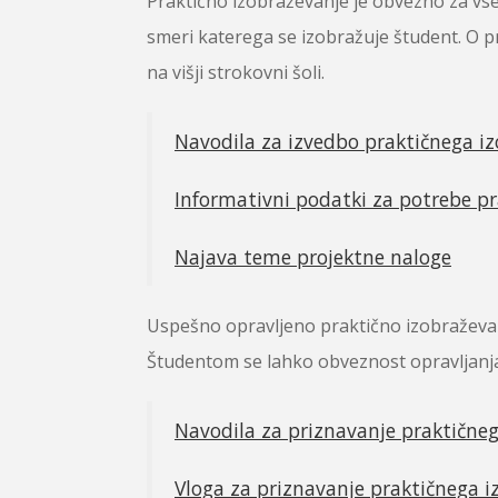
Praktično izobraževanje je obvezno za vse
smeri katerega se izobražuje študent. O p
na višji strokovni šoli.
Navodila za izvedbo praktičnega i
Informativni podatki za potrebe p
Najava teme projektne naloge
Uspešno opravljeno praktično izobraževanje 
Študentom se lahko obveznost opravljanja 
Navodila za priznavanje praktične
Vloga za priznavanje praktičnega i