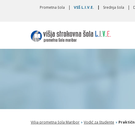
Toggle
Prometna šola
VSŠ L.I.V.E.
Srednja šola
navigation
Višja prometna šola Maribor
›
Vodič za študente
›
Praktičn