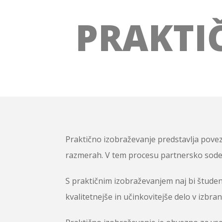
PRAKTI
Praktično izobraževanje predstavlja pove
razmerah. V tem procesu partnersko sodel
S praktičnim izobraževanjem naj bi štude
kvalitetnejše in učinkovitejše delo v izbrani