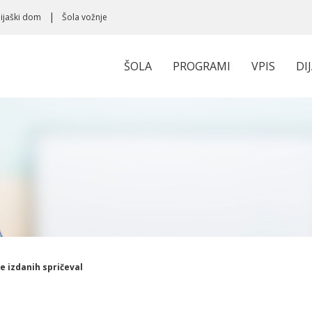
ijaški dom
Šola vožnje
ŠOLA
PROGRAMI
VPIS
DI
ce izdanih spričeval