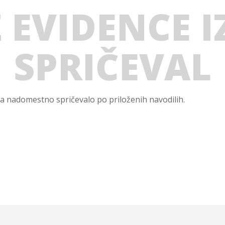
IZ EVIDENCE 
SPRIČEVAL
e za nadomestno spričevalo po priloženih navodilih.