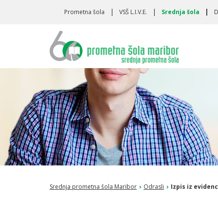
Toggle
Prometna šola
VSŠ L.I.V.E.
Srednja šola
D
navigation
Srednja prometna šola Maribor
›
Odrasli
›
Izpis iz eviden