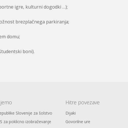
ortne igre, kulturni dogodki …);
možnost brezplačnega parkiranja;
kem domu;
študentski boni).
ujemo
Hitre povezave
publike Slovenije za šolstvo
Dijaki
S za poklicno izobraževanje
Govorilne ure