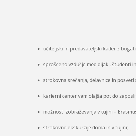
učiteljski in predavateljski kader z bogat
sproščeno vzdušje med dijaki, študenti in 
strokovna srečanja, delavnice in posveti 
karierni center vam olajša pot do zaposli
možnost izobraževanja v tujini – Erasmus
strokovne ekskurzije doma in v tujini;