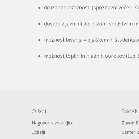
družabne aktivnosti (spoznavni večeri, šp
dostop z javnimi potniškimi sredstvi in 
možnost bivanja v dijaškem in študents
možnost toplih in hladnih obrokov (tudi 
O šoli
Sodel
Nagovor ravnateljice
Zavod Re
Učitelji
Center R