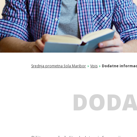
Srednja prometna šola Maribor
›
Vpis
›
Dodatne informac
DODA