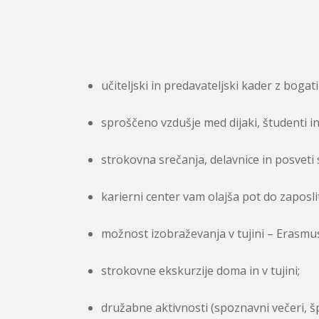
učiteljski in predavateljski kader z bogat
sproščeno vzdušje med dijaki, študenti in 
strokovna srečanja, delavnice in posveti 
karierni center vam olajša pot do zaposli
možnost izobraževanja v tujini – Erasmus
strokovne ekskurzije doma in v tujini;
družabne aktivnosti (spoznavni večeri, šp