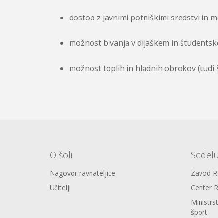
dostop z javnimi potniškimi sredstvi in 
možnost bivanja v dijaškem in študents
možnost toplih in hladnih obrokov (tudi 
O šoli
Sodel
Nagovor ravnateljice
Zavod Re
Učitelji
Center R
Ministrs
šport