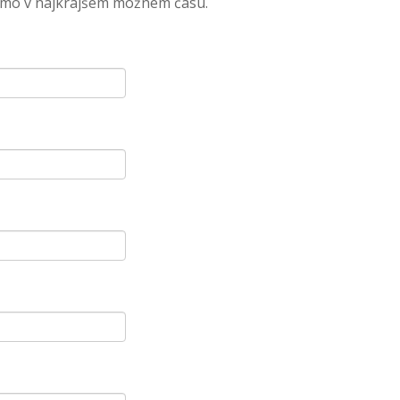
 bomo v najkrajšem možnem času.