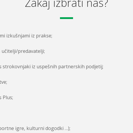
Zakaj izbrati nas?
imi izkušnjami iz prakse;
učitelji/predavatelji;
s strokovnjaki iz uspešnih partnerskih podjetij;
tve;
 Plus;
ortne igre, kulturni dogodki …);