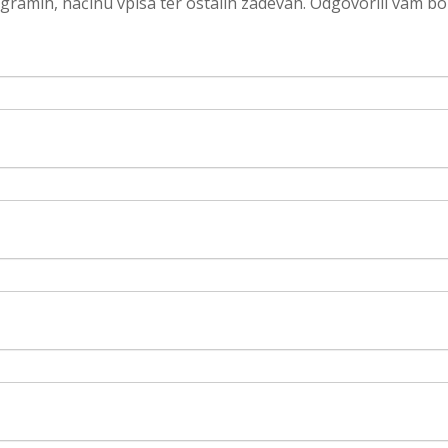
rogramih, načinu vpisa ter ostalih zadevah. Odgovorili vam