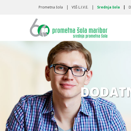
Toggle
Prometna šola
VSŠ L.I.V.E.
Srednja šola
D
navigation
DODATN