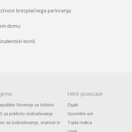
možnost brezplačnega parkiranja;
kem domu;
študentski boni).
ujemo
Hitre povezave
publike Slovenije za šolstvo
Dijaki
S za poklicno izobraževanje
Govorilne ure
tvo za izobraževanje, znanost in
Topla malica
Urnik