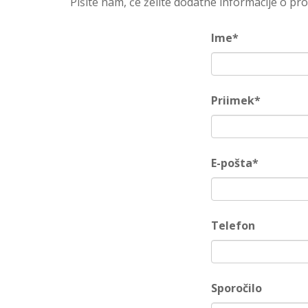
Pišite nam, če želite dodatne informacije o p
Ime*
Priimek*
E-pošta*
Telefon
Sporočilo